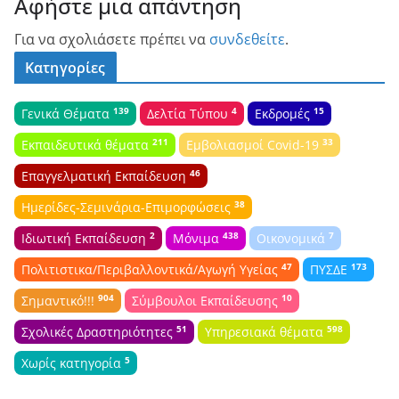
Αφήστε μια απάντηση
Για να σχολιάσετε πρέπει να
συνδεθείτε
.
Κατηγορίες
139
4
15
Γενικά Θέματα
Δελτία Τύπου
Εκδρομές
211
33
Εκπαιδευτικά θέματα
Εμβολιασμοί Covid-19
46
Επαγγελματική Εκπαίδευση
38
Ημερίδες-Σεμινάρια-Επιμορφώσεις
2
438
7
Ιδιωτική Εκπαίδευση
Μόνιμα
Οικονομικά
47
173
Πολιτιστικα/Περιβαλλοντικά/Αγωγή Υγείας
ΠΥΣΔΕ
904
10
Σημαντικό!!!
Σύμβουλοι Εκπαίδευσης
51
598
Σχολικές Δραστηριότητες
Υπηρεσιακά θέματα
5
Χωρίς κατηγορία