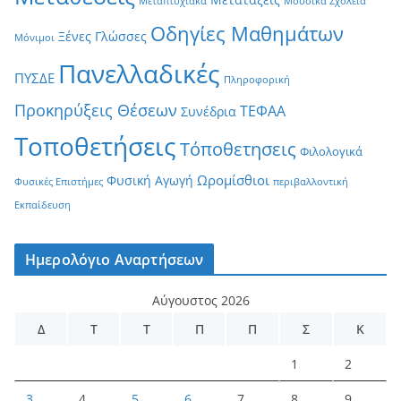
Μεταπτυχιακά
Μουσικά Σχολεία
Οδηγίες Μαθημάτων
Ξένες Γλώσσες
Μόνιμοι
Πανελλαδικές
ΠΥΣΔΕ
Πληροφορική
Προκηρύξεις Θέσεων
ΤΕΦΑΑ
Συνέδρια
Τοποθετήσεις
Τόποθετησεις
Φιλολογικά
Ωρομίσθιοι
Φυσική Αγωγή
Φυσικές Επιστήμες
περιβαλλοντική
Εκπαίδευση
Ημερολόγιο Αναρτήσεων
Αύγουστος 2026
Δ
Τ
Τ
Π
Π
Σ
Κ
1
2
3
4
5
6
7
8
9