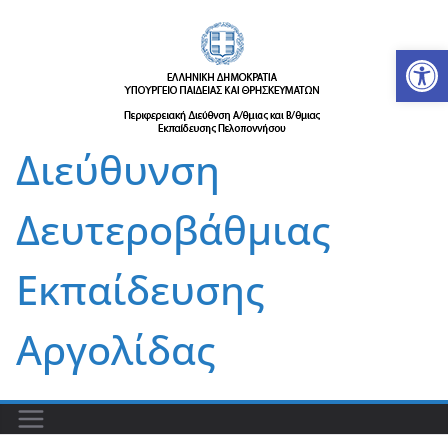
Μετάβαση
σε
Αν
περιεχόμενο
Διεύθυνση
Δευτεροβάθμιας
Εκπαίδευσης
Αργολίδας