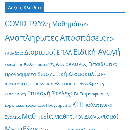
Λέξεις Κλειδιά
COVID-19
Ύλη Μαθημάτων
Αναπληρωτές
Αποσπάσεις
ΓΕΛ
Ειδική Αγωγή
Διορισμοί
ΕΠΑΛ
Γυμνάσιο
Εκλογές
Εκπαιδευτικά
Εκκλησιαστικά Σχολεία
Εκδηλώσεις
Ενισχυτική Διδασκαλία
Προγράμματα
Εξ'
Εξετάσεις
αποστάσεως εκπαίδευση
Επαγγελματική
Επιλογή Στελεχών
Επιμορφώσεις
ΕΚπαιδευση
ΚΠΓ
Καλλιτεχνικά
Ευρωπαϊκά
Ευρωπαϊκά Προγράμματα
Μαθητεία
Μαθητικοί Διαγωνισμοί
Σχολεία
Μεταθέσεις
Μετατάξεις