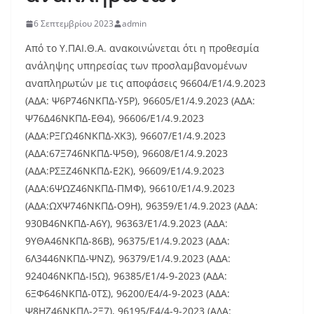
6 Σεπτεμβρίου 2023
admin
Από το Υ.ΠΑΙ.Θ.Α. ανακοινώνεται ότι η προθεσμία
ανάληψης υπηρεσίας των προσλαμβανομένων
αναπληρωτών με τις αποφάσεις 96604/Ε1/4.9.2023
(ΑΔΑ: Ψ6Ρ746ΝΚΠΔ-Υ5Ρ), 96605/Ε1/4.9.2023 (ΑΔΑ:
Ψ76Δ46ΝΚΠΔ-ΕΘ4), 96606/Ε1/4.9.2023
(ΑΔΑ:ΡΞΓΩ46ΝΚΠΔ-ΧΚ3), 96607/Ε1/4.9.2023
(ΑΔΑ:67Ξ746ΝΚΠΔ-Ψ5Θ), 96608/Ε1/4.9.2023
(ΑΔΑ:ΡΣΞΖ46ΝΚΠΔ-Ε2Κ), 96609/Ε1/4.9.2023
(ΑΔΑ:6ΨΩΖ46ΝΚΠΔ-ΠΜΦ), 96610/Ε1/4.9.2023
(ΑΔΑ:ΩΧΨ746ΝΚΠΔ-Ο9Η), 96359/Ε1/4.9.2023 (ΑΔΑ:
930Β46ΝΚΠΔ-Α6Υ), 96363/Ε1/4.9.2023 (ΑΔΑ:
9ΥΘΑ46ΝΚΠΔ-86Β), 96375/Ε1/4.9.2023 (ΑΔΑ:
6Λ3446ΝΚΠΔ-ΨΝΖ), 96379/Ε1/4.9.2023 (ΑΔΑ:
924046ΝΚΠΔ-Ι5Ω), 96385/Ε1/4-9-2023 (ΑΔΑ:
6ΞΦ646ΝΚΠΔ-0ΤΣ), 96200/Ε4/4-9-2023 (ΑΔΑ:
Ψ8ΗΖ46ΝΚΠΔ-2Ξ7), 96195/Ε4/4-9-2023 (ΑΔΑ: