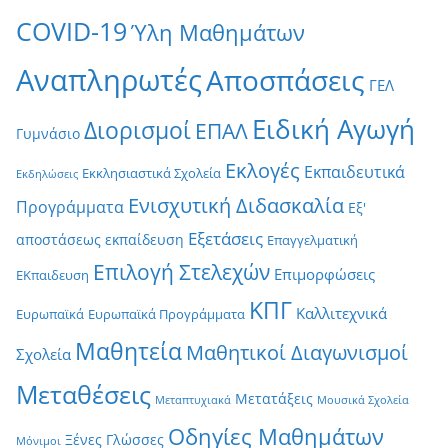
COVID-19
Ύλη Μαθημάτων
Αναπληρωτές
Αποσπάσεις
ΓΕΛ
Ειδική Αγωγή
Διορισμοί
ΕΠΑΛ
Γυμνάσιο
Εκλογές
Εκπαιδευτικά
Εκκλησιαστικά Σχολεία
Εκδηλώσεις
Ενισχυτική Διδασκαλία
Προγράμματα
Εξ'
Εξετάσεις
αποστάσεως εκπαίδευση
Επαγγελματική
Επιλογή Στελεχών
Επιμορφώσεις
ΕΚπαιδευση
ΚΠΓ
Καλλιτεχνικά
Ευρωπαϊκά
Ευρωπαϊκά Προγράμματα
Μαθητεία
Μαθητικοί Διαγωνισμοί
Σχολεία
Μεταθέσεις
Μετατάξεις
Μεταπτυχιακά
Μουσικά Σχολεία
Οδηγίες Μαθημάτων
Ξένες Γλώσσες
Μόνιμοι