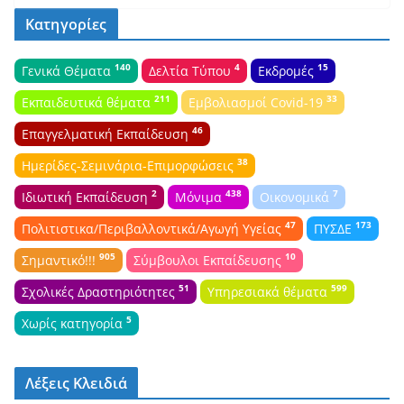
Κατηγορίες
140
4
15
Γενικά Θέματα
Δελτία Τύπου
Εκδρομές
211
33
Εκπαιδευτικά θέματα
Εμβολιασμοί Covid-19
46
Επαγγελματική Εκπαίδευση
38
Ημερίδες-Σεμινάρια-Επιμορφώσεις
2
438
7
Ιδιωτική Εκπαίδευση
Μόνιμα
Οικονομικά
47
173
Πολιτιστικα/Περιβαλλοντικά/Αγωγή Υγείας
ΠΥΣΔΕ
905
10
Σημαντικό!!!
Σύμβουλοι Εκπαίδευσης
51
599
Σχολικές Δραστηριότητες
Υπηρεσιακά θέματα
5
Χωρίς κατηγορία
Λέξεις Κλειδιά