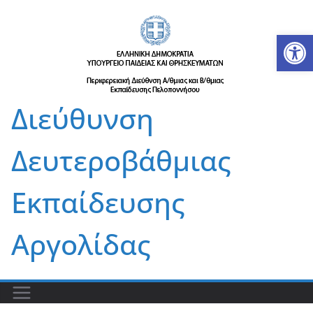
Μετάβαση
σε
Αν
περιεχόμενο
Διεύθυνση
Δευτεροβάθμιας
Εκπαίδευσης
Αργολίδας