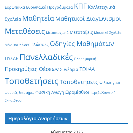
ΚΠΓ
Καλλιτεχνικά
Ευρωπαϊκά
Ευρωπαϊκά Προγράμματα
Μαθητεία
Μαθητικοί Διαγωνισμοί
Σχολεία
Μεταθέσεις
Μετατάξεις
Μεταπτυχιακά
Μουσικά Σχολεία
Οδηγίες Μαθημάτων
Ξένες Γλώσσες
Μόνιμοι
Πανελλαδικές
ΠΥΣΔΕ
Πληροφορική
Προκηρύξεις Θέσεων
ΤΕΦΑΑ
Συνέδρια
Τοποθετήσεις
Τόποθετησεις
Φιλολογικά
Ωρομίσθιοι
Φυσική Αγωγή
Φυσικές Επιστήμες
περιβαλλοντική
Εκπαίδευση
Ημερολόγιο Αναρτήσεων
Αύγουστος 2026