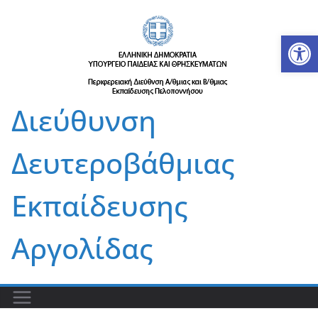
Μετάβαση
σε
Αν
περιεχόμενο
Διεύθυνση
Δευτεροβάθμιας
Εκπαίδευσης
Αργολίδας