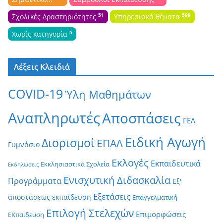
51
599
Σχολικές Δραστηριότητες
Υπηρεσιακά θέματα
5
Χωρίς κατηγορία
Λέξεις Κλειδιά
COVID-19
Ύλη Μαθημάτων
Αναπληρωτές
Αποσπάσεις
ΓΕΛ
Ειδική Αγωγή
Διορισμοί
ΕΠΑΛ
Γυμνάσιο
Εκλογές
Εκπαιδευτικά
Εκκλησιαστικά Σχολεία
Εκδηλώσεις
Ενισχυτική Διδασκαλία
Προγράμματα
Εξ'
Εξετάσεις
αποστάσεως εκπαίδευση
Επαγγελματική
Επιλογή Στελεχών
Επιμορφώσεις
ΕΚπαιδευση