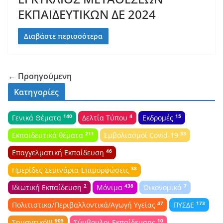
ΕΚΠΑΙΔΕΥΤΙΚΩΝ ΔΕ 2024
Διαβάστε περισσότερα
← Προηγούμενη
Κατηγορίες
140
4
15
Γενικά Θέματα
Δελτία Τύπου
Εκδρομές
211
33
Εκπαιδευτικά θέματα
Εμβολιασμοί Covid-19
46
Επαγγελματική Εκπαίδευση
38
Ημερίδες-Σεμινάρια-Επιμορφώσεις
2
438
7
Ιδιωτική Εκπαίδευση
Μόνιμα
Οικονομικά
47
173
Πολιτιστικα/Περιβαλλοντικά/Αγωγή Υγείας
ΠΥΣΔΕ
905
10
Σημαντικό!!!
Σύμβουλοι Εκπαίδευσης