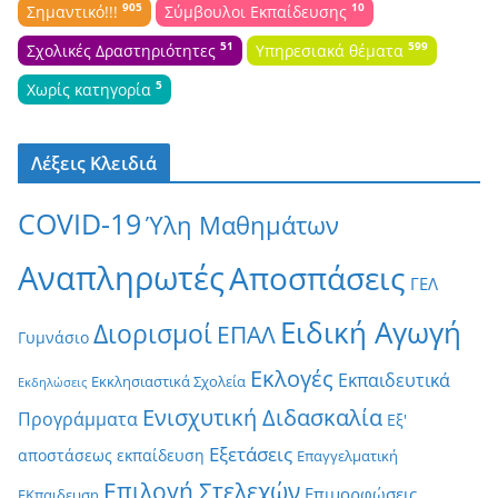
905
10
Σημαντικό!!!
Σύμβουλοι Εκπαίδευσης
51
599
Σχολικές Δραστηριότητες
Υπηρεσιακά θέματα
5
Χωρίς κατηγορία
Λέξεις Κλειδιά
COVID-19
Ύλη Μαθημάτων
Αναπληρωτές
Αποσπάσεις
ΓΕΛ
Ειδική Αγωγή
Διορισμοί
ΕΠΑΛ
Γυμνάσιο
Εκλογές
Εκπαιδευτικά
Εκκλησιαστικά Σχολεία
Εκδηλώσεις
Ενισχυτική Διδασκαλία
Προγράμματα
Εξ'
Εξετάσεις
αποστάσεως εκπαίδευση
Επαγγελματική
Επιλογή Στελεχών
Επιμορφώσεις
ΕΚπαιδευση