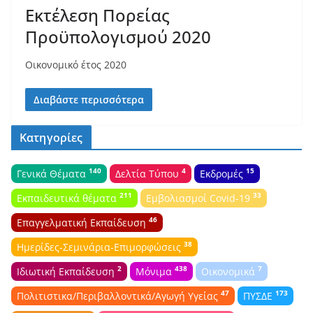
Εκτέλεση Πορείας
Προϋπολογισμού 2020
Οικονομικό έτος 2020
Διαβάστε περισσότερα
Κατηγορίες
140
4
15
Γενικά Θέματα
Δελτία Τύπου
Εκδρομές
211
33
Εκπαιδευτικά θέματα
Εμβολιασμοί Covid-19
46
Επαγγελματική Εκπαίδευση
38
Ημερίδες-Σεμινάρια-Επιμορφώσεις
2
438
7
Ιδιωτική Εκπαίδευση
Μόνιμα
Οικονομικά
47
173
Πολιτιστικα/Περιβαλλοντικά/Αγωγή Υγείας
ΠΥΣΔΕ