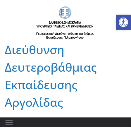
Μετάβαση
σε
Αν
περιεχόμενο
Διεύθυνση
Δευτεροβάθμιας
Εκπαίδευσης
Αργολίδας