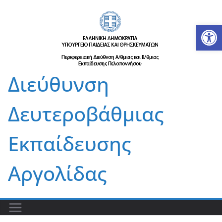
Μετάβαση
σε
Αν
περιεχόμενο
Διεύθυνση
Δευτεροβάθμιας
Εκπαίδευσης
Αργολίδας