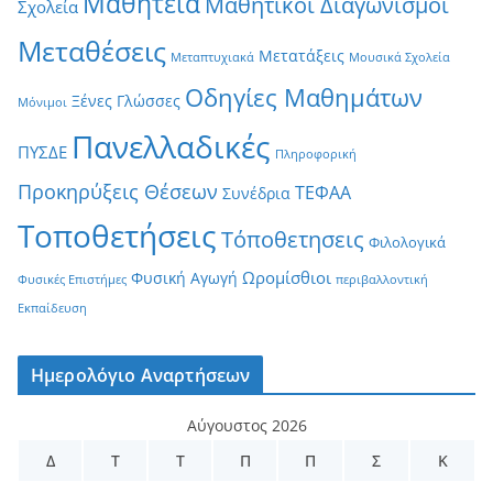
Μαθητεία
Μαθητικοί Διαγωνισμοί
Σχολεία
Μεταθέσεις
Μετατάξεις
Μεταπτυχιακά
Μουσικά Σχολεία
Οδηγίες Μαθημάτων
Ξένες Γλώσσες
Μόνιμοι
Πανελλαδικές
ΠΥΣΔΕ
Πληροφορική
Προκηρύξεις Θέσεων
ΤΕΦΑΑ
Συνέδρια
Τοποθετήσεις
Τόποθετησεις
Φιλολογικά
Ωρομίσθιοι
Φυσική Αγωγή
Φυσικές Επιστήμες
περιβαλλοντική
Εκπαίδευση
Ημερολόγιο Αναρτήσεων
Αύγουστος 2026
Δ
Τ
Τ
Π
Π
Σ
Κ