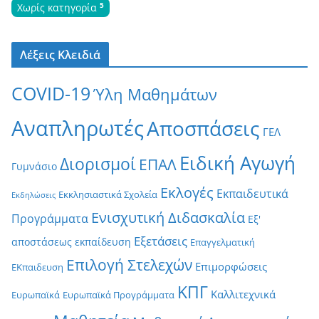
5
Χωρίς κατηγορία
Λέξεις Κλειδιά
COVID-19
Ύλη Μαθημάτων
Αναπληρωτές
Αποσπάσεις
ΓΕΛ
Ειδική Αγωγή
Διορισμοί
ΕΠΑΛ
Γυμνάσιο
Εκλογές
Εκπαιδευτικά
Εκκλησιαστικά Σχολεία
Εκδηλώσεις
Ενισχυτική Διδασκαλία
Προγράμματα
Εξ'
Εξετάσεις
αποστάσεως εκπαίδευση
Επαγγελματική
Επιλογή Στελεχών
Επιμορφώσεις
ΕΚπαιδευση
ΚΠΓ
Καλλιτεχνικά
Ευρωπαϊκά
Ευρωπαϊκά Προγράμματα