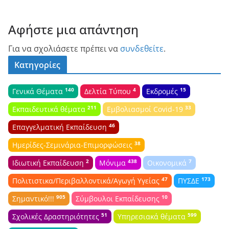
Αφήστε μια απάντηση
Για να σχολιάσετε πρέπει να
συνδεθείτε
.
Κατηγορίες
140
4
15
Γενικά Θέματα
Δελτία Τύπου
Εκδρομές
211
33
Εκπαιδευτικά θέματα
Εμβολιασμοί Covid-19
46
Επαγγελματική Εκπαίδευση
38
Ημερίδες-Σεμινάρια-Επιμορφώσεις
2
438
7
Ιδιωτική Εκπαίδευση
Μόνιμα
Οικονομικά
47
173
Πολιτιστικα/Περιβαλλοντικά/Αγωγή Υγείας
ΠΥΣΔΕ
905
10
Σημαντικό!!!
Σύμβουλοι Εκπαίδευσης
51
599
Σχολικές Δραστηριότητες
Υπηρεσιακά θέματα