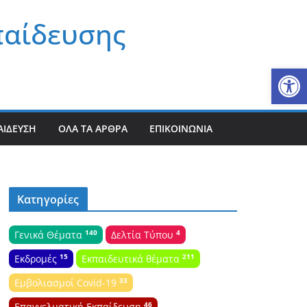
παίδευσης
Αν
ΑΊΔΕΥΣΗ
ΌΛΑ ΤΑ ΆΡΘΡΑ
ΕΠΙΚΟΙΝΩΝΊΑ
Κατηγορίες
140
4
Γενικά Θέματα
Δελτία Τύπου
15
211
Εκδρομές
Εκπαιδευτικά θέματα
33
Εμβολιασμοί Covid-19
46
Επαγγελματική Εκπαίδευση