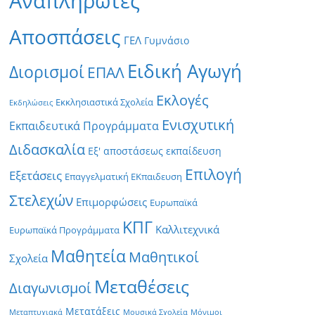
Αναπληρωτές
Αποσπάσεις
ΓΕΛ
Γυμνάσιο
Ειδική Αγωγή
Διορισμοί
ΕΠΑΛ
Εκλογές
Εκκλησιαστικά Σχολεία
Εκδηλώσεις
Ενισχυτική
Εκπαιδευτικά Προγράμματα
Διδασκαλία
Εξ' αποστάσεως εκπαίδευση
Επιλογή
Εξετάσεις
Επαγγελματική ΕΚπαιδευση
Στελεχών
Επιμορφώσεις
Ευρωπαϊκά
ΚΠΓ
Καλλιτεχνικά
Ευρωπαϊκά Προγράμματα
Μαθητεία
Μαθητικοί
Σχολεία
Μεταθέσεις
Διαγωνισμοί
Μετατάξεις
Μεταπτυχιακά
Μουσικά Σχολεία
Μόνιμοι