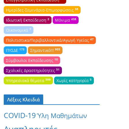
38
Ημερίδες-Σεμινάρια-Επιμορφώσεις
2
438
Ιδιωτική Εκπαίδευση
Μόνιμα
7
Οικονομικά
47
Πολιτιστικα/Περιβαλλοντικά/Αγωγή Υγείας
173
905
ΠΥΣΔΕ
Σημαντικό!!!
10
Σύμβουλοι Εκπαίδευσης
51
Σχολικές Δραστηριότητες
599
5
Υπηρεσιακά θέματα
Χωρίς κατηγορία
Λέξεις Κλειδιά
COVID-19
Ύλη Μαθημάτων