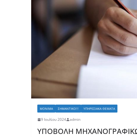
ΜΌΝΙΜΑ
ΣΗΜΑΝΤΙΚΌ!!!
ΥΠΗΡΕΣΙΑΚΆ ΘΈΜΑΤΑ
9 Ιουλίου 2024
admin
ΥΠΟΒΟΛΗ ΜΗΧΑΝΟΓΡΑΦΙΚΩ