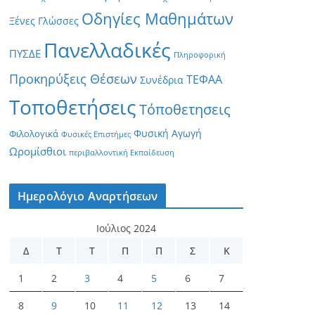
Οδηγίες Μαθημάτων
Ξένες Γλώσσες
Πανελλαδικές
ΠΥΣΔΕ
Πληροφορική
Προκηρύξεις Θέσεων
ΤΕΦΑΑ
Συνέδρια
Τοποθετήσεις
Τόποθετησεις
Φυσική Αγωγή
Φιλολογικά
Φυσικές Επιστήμες
Ωρομίσθιοι
περιβαλλοντική Εκπαίδευση
Ημερολόγιο Αναρτήσεων
Ιούλιος 2024
Δ
Τ
Τ
Π
Π
Σ
Κ
1
2
3
4
5
6
7
8
9
10
11
12
13
14