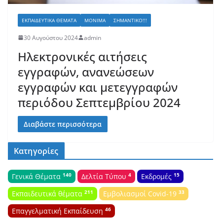
ΕΚΠΑΙΔΕΥΤΙΚΆ ΘΈΜΑΤΑ
ΜΌΝΙΜΑ
ΣΗΜΑΝΤΙΚΌ!!!
30 Αυγούστου 2024
admin
Ηλεκτρονικές αιτήσεις
εγγραφών, ανανεώσεων
εγγραφών και μετεγγραφών
περιόδου Σεπτεμβρίου 2024
Διαβάστε περισσότερα
Κατηγορίες
140
4
15
Γενικά Θέματα
Δελτία Τύπου
Εκδρομές
211
33
Εκπαιδευτικά θέματα
Εμβολιασμοί Covid-19
46
Επαγγελματική Εκπαίδευση