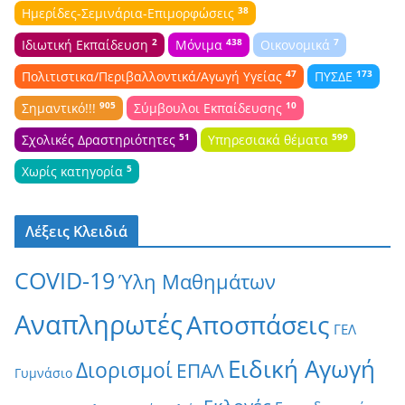
38
Ημερίδες-Σεμινάρια-Επιμορφώσεις
2
438
7
Ιδιωτική Εκπαίδευση
Μόνιμα
Οικονομικά
47
173
Πολιτιστικα/Περιβαλλοντικά/Αγωγή Υγείας
ΠΥΣΔΕ
905
10
Σημαντικό!!!
Σύμβουλοι Εκπαίδευσης
51
599
Σχολικές Δραστηριότητες
Υπηρεσιακά θέματα
5
Χωρίς κατηγορία
Λέξεις Κλειδιά
COVID-19
Ύλη Μαθημάτων
Αναπληρωτές
Αποσπάσεις
ΓΕΛ
Ειδική Αγωγή
Διορισμοί
ΕΠΑΛ
Γυμνάσιο