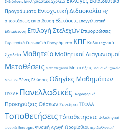
Εκλογές
Εκπαιδευτικά
Εκκλησιαστικά Σχολεία
Εκδηλώσεις
Ενισχυτική Διδασκαλία
Προγράμματα
Εξ'
Εξετάσεις
αποστάσεως εκπαίδευση
Επαγγελματική
Επιλογή Στελεχών
Επιμορφώσεις
ΕΚπαιδευση
ΚΠΓ
Καλλιτεχνικά
Ευρωπαϊκά
Ευρωπαϊκά Προγράμματα
Μαθητεία
Μαθητικοί Διαγωνισμοί
Σχολεία
Μεταθέσεις
Μετατάξεις
Μεταπτυχιακά
Μουσικά Σχολεία
Οδηγίες Μαθημάτων
Ξένες Γλώσσες
Μόνιμοι
Πανελλαδικές
ΠΥΣΔΕ
Πληροφορική
Προκηρύξεις Θέσεων
ΤΕΦΑΑ
Συνέδρια
Τοποθετήσεις
Τόποθετησεις
Φιλολογικά
Ωρομίσθιοι
Φυσική Αγωγή
Φυσικές Επιστήμες
περιβαλλοντική