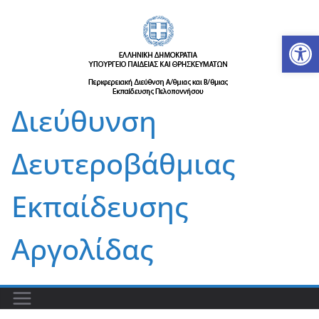
Μετάβαση
σε
Αν
περιεχόμενο
Διεύθυνση
Δευτεροβάθμιας
Εκπαίδευσης
Αργολίδας