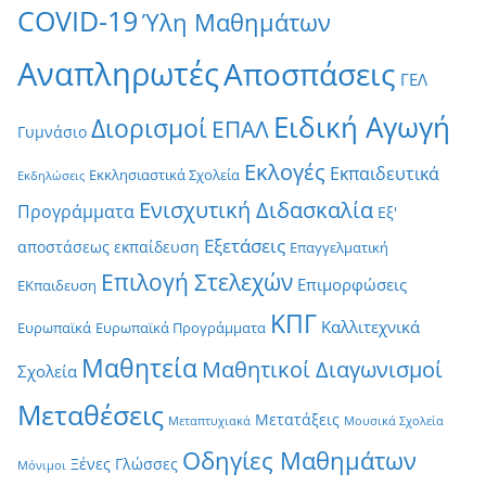
COVID-19
Ύλη Μαθημάτων
Αναπληρωτές
Αποσπάσεις
ΓΕΛ
Ειδική Αγωγή
Διορισμοί
ΕΠΑΛ
Γυμνάσιο
Εκλογές
Εκπαιδευτικά
Εκκλησιαστικά Σχολεία
Εκδηλώσεις
Ενισχυτική Διδασκαλία
Προγράμματα
Εξ'
Εξετάσεις
αποστάσεως εκπαίδευση
Επαγγελματική
Επιλογή Στελεχών
Επιμορφώσεις
ΕΚπαιδευση
ΚΠΓ
Καλλιτεχνικά
Ευρωπαϊκά
Ευρωπαϊκά Προγράμματα
Μαθητεία
Μαθητικοί Διαγωνισμοί
Σχολεία
Μεταθέσεις
Μετατάξεις
Μεταπτυχιακά
Μουσικά Σχολεία
Οδηγίες Μαθημάτων
Ξένες Γλώσσες
Μόνιμοι