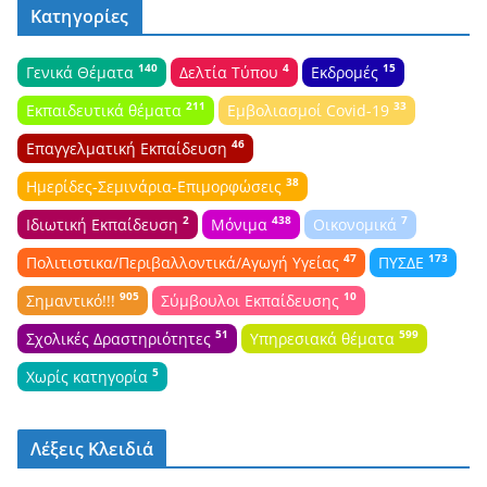
Κατηγορίες
140
4
15
Γενικά Θέματα
Δελτία Τύπου
Εκδρομές
211
33
Εκπαιδευτικά θέματα
Εμβολιασμοί Covid-19
46
Επαγγελματική Εκπαίδευση
38
Ημερίδες-Σεμινάρια-Επιμορφώσεις
2
438
7
Ιδιωτική Εκπαίδευση
Μόνιμα
Οικονομικά
47
173
Πολιτιστικα/Περιβαλλοντικά/Αγωγή Υγείας
ΠΥΣΔΕ
905
10
Σημαντικό!!!
Σύμβουλοι Εκπαίδευσης
51
599
Σχολικές Δραστηριότητες
Υπηρεσιακά θέματα
5
Χωρίς κατηγορία
Λέξεις Κλειδιά