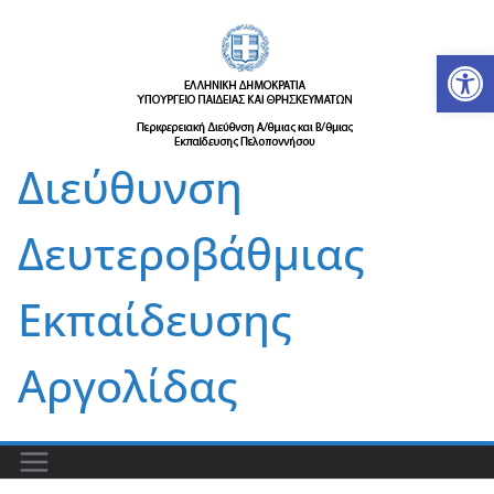
Μετάβαση
σε
Αν
περιεχόμενο
Διεύθυνση
Δευτεροβάθμιας
Εκπαίδευσης
Αργολίδας