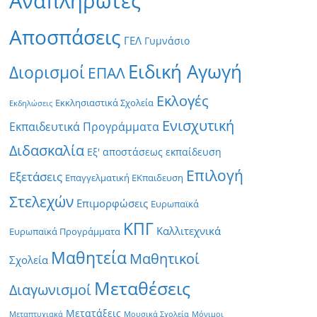
Αναπληρωτές
Αποσπάσεις
ΓΕΛ
Γυμνάσιο
Ειδική Αγωγή
Διορισμοί
ΕΠΑΛ
Εκλογές
Εκκλησιαστικά Σχολεία
Εκδηλώσεις
Ενισχυτική
Εκπαιδευτικά Προγράμματα
Διδασκαλία
Εξ' αποστάσεως εκπαίδευση
Επιλογή
Εξετάσεις
Επαγγελματική ΕΚπαιδευση
Στελεχών
Επιμορφώσεις
Ευρωπαϊκά
ΚΠΓ
Καλλιτεχνικά
Ευρωπαϊκά Προγράμματα
Μαθητεία
Μαθητικοί
Σχολεία
Μεταθέσεις
Διαγωνισμοί
Μετατάξεις
Μεταπτυχιακά
Μουσικά Σχολεία
Μόνιμοι