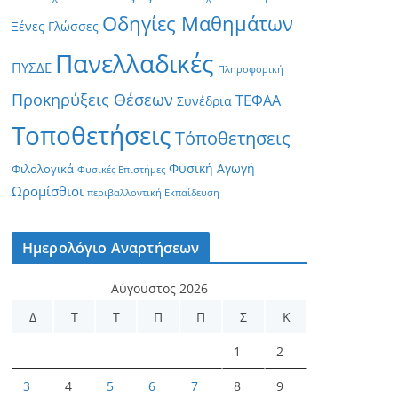
Οδηγίες Μαθημάτων
Ξένες Γλώσσες
Πανελλαδικές
ΠΥΣΔΕ
Πληροφορική
Προκηρύξεις Θέσεων
ΤΕΦΑΑ
Συνέδρια
Τοποθετήσεις
Τόποθετησεις
Φυσική Αγωγή
Φιλολογικά
Φυσικές Επιστήμες
Ωρομίσθιοι
περιβαλλοντική Εκπαίδευση
Ημερολόγιο Αναρτήσεων
Αύγουστος 2026
Δ
Τ
Τ
Π
Π
Σ
Κ
1
2
3
4
5
6
7
8
9