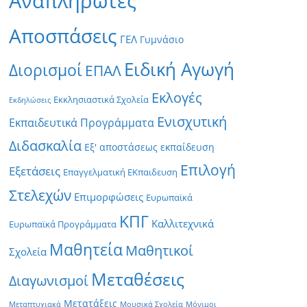
Αναπληρωτές
Αποσπάσεις
ΓΕΛ
Γυμνάσιο
Ειδική Αγωγή
Διορισμοί
ΕΠΑΛ
Εκλογές
Εκκλησιαστικά Σχολεία
Εκδηλώσεις
Ενισχυτική
Εκπαιδευτικά Προγράμματα
Διδασκαλία
Εξ' αποστάσεως εκπαίδευση
Επιλογή
Εξετάσεις
Επαγγελματική ΕΚπαιδευση
Στελεχών
Επιμορφώσεις
Ευρωπαϊκά
ΚΠΓ
Καλλιτεχνικά
Ευρωπαϊκά Προγράμματα
Μαθητεία
Μαθητικοί
Σχολεία
Μεταθέσεις
Διαγωνισμοί
Μετατάξεις
Μεταπτυχιακά
Μουσικά Σχολεία
Μόνιμοι