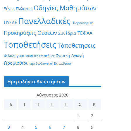
Οδηγίες Μαθημάτων
Ξένες Γλώσσες
Πανελλαδικές
ΠΥΣΔΕ
Πληροφορική
Προκηρύξεις Θέσεων
ΤΕΦΑΑ
Συνέδρια
Τοποθετήσεις
Τόποθετησεις
Φυσική Αγωγή
Φιλολογικά
Φυσικές Επιστήμες
Ωρομίσθιοι
περιβαλλοντική Εκπαίδευση
Ημερολόγιο Αναρτήσεων
Αύγουστος 2026
Δ
Τ
Τ
Π
Π
Σ
Κ
1
2
3
4
5
6
7
8
9