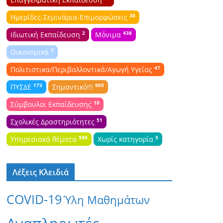
38
Ημερίδες-Σεμινάρια-Επιμορφώσεις
2
438
Ιδιωτική Εκπαίδευση
Μόνιμα
7
Οικονομικά
47
Πολιτιστικα/Περιβαλλοντικά/Αγωγή Υγείας
173
905
ΠΥΣΔΕ
Σημαντικό!!!
10
Σύμβουλοι Εκπαίδευσης
51
Σχολικές Δραστηριότητες
599
5
Υπηρεσιακά θέματα
Χωρίς κατηγορία
Λέξεις Κλειδιά
COVID-19
Ύλη Μαθημάτων