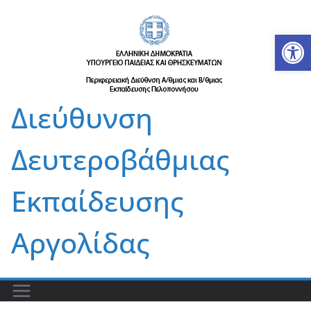
Μετάβαση
σε
Αν
περιεχόμενο
Διεύθυνση
Δευτεροβάθμιας
Εκπαίδευσης
Αργολίδας