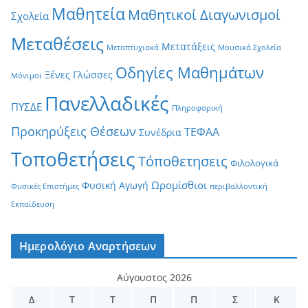
Μαθητεία
Μαθητικοί Διαγωνισμοί
Σχολεία
Μεταθέσεις
Μετατάξεις
Μεταπτυχιακά
Μουσικά Σχολεία
Οδηγίες Μαθημάτων
Ξένες Γλώσσες
Μόνιμοι
Πανελλαδικές
ΠΥΣΔΕ
Πληροφορική
Προκηρύξεις Θέσεων
ΤΕΦΑΑ
Συνέδρια
Τοποθετήσεις
Τόποθετησεις
Φιλολογικά
Ωρομίσθιοι
Φυσική Αγωγή
Φυσικές Επιστήμες
περιβαλλοντική
Εκπαίδευση
Ημερολόγιο Αναρτήσεων
Αύγουστος 2026
Δ
Τ
Τ
Π
Π
Σ
Κ