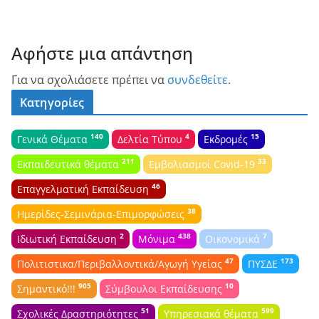
Αφήστε μια απάντηση
Για να σχολιάσετε πρέπει να
συνδεθείτε
.
Κατηγορίες
140
4
15
Γενικά Θέματα
Δελτία Τύπου
Εκδρομές
211
33
Εκπαιδευτικά θέματα
Εμβολιασμοί Covid-19
46
Επαγγελματική Εκπαίδευση
38
Ημερίδες-Σεμινάρια-Επιμορφώσεις
2
438
7
Ιδιωτική Εκπαίδευση
Μόνιμα
Οικονομικά
47
173
Πολιτιστικα/Περιβαλλοντικά/Αγωγή Υγείας
ΠΥΣΔΕ
905
10
Σημαντικό!!!
Σύμβουλοι Εκπαίδευσης
51
599
Σχολικές Δραστηριότητες
Υπηρεσιακά θέματα