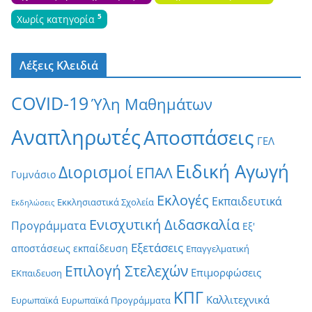
5
Χωρίς κατηγορία
Λέξεις Κλειδιά
COVID-19
Ύλη Μαθημάτων
Αναπληρωτές
Αποσπάσεις
ΓΕΛ
Ειδική Αγωγή
Διορισμοί
ΕΠΑΛ
Γυμνάσιο
Εκλογές
Εκπαιδευτικά
Εκκλησιαστικά Σχολεία
Εκδηλώσεις
Ενισχυτική Διδασκαλία
Προγράμματα
Εξ'
Εξετάσεις
αποστάσεως εκπαίδευση
Επαγγελματική
Επιλογή Στελεχών
Επιμορφώσεις
ΕΚπαιδευση
ΚΠΓ
Καλλιτεχνικά
Ευρωπαϊκά
Ευρωπαϊκά Προγράμματα