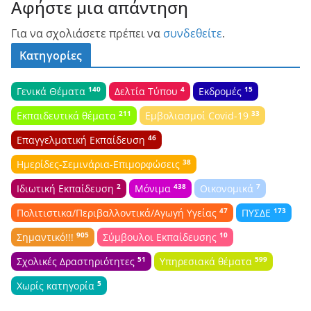
Αφήστε μια απάντηση
Για να σχολιάσετε πρέπει να
συνδεθείτε
.
Κατηγορίες
140
4
15
Γενικά Θέματα
Δελτία Τύπου
Εκδρομές
211
33
Εκπαιδευτικά θέματα
Εμβολιασμοί Covid-19
46
Επαγγελματική Εκπαίδευση
38
Ημερίδες-Σεμινάρια-Επιμορφώσεις
2
438
7
Ιδιωτική Εκπαίδευση
Μόνιμα
Οικονομικά
47
173
Πολιτιστικα/Περιβαλλοντικά/Αγωγή Υγείας
ΠΥΣΔΕ
905
10
Σημαντικό!!!
Σύμβουλοι Εκπαίδευσης
51
599
Σχολικές Δραστηριότητες
Υπηρεσιακά θέματα
5
Χωρίς κατηγορία