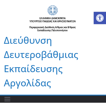
Μετάβαση
σε
Αν
περιεχόμενο
Διεύθυνση
Δευτεροβάθμιας
Εκπαίδευσης
Αργολίδας