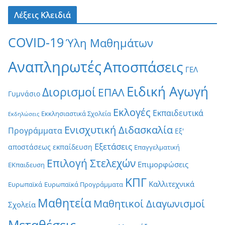
Λέξεις Κλειδιά
COVID-19
Ύλη Μαθημάτων
Αναπληρωτές
Αποσπάσεις
ΓΕΛ
Ειδική Αγωγή
Διορισμοί
ΕΠΑΛ
Γυμνάσιο
Εκλογές
Εκπαιδευτικά
Εκκλησιαστικά Σχολεία
Εκδηλώσεις
Ενισχυτική Διδασκαλία
Προγράμματα
Εξ'
Εξετάσεις
αποστάσεως εκπαίδευση
Επαγγελματική
Επιλογή Στελεχών
Επιμορφώσεις
ΕΚπαιδευση
ΚΠΓ
Καλλιτεχνικά
Ευρωπαϊκά
Ευρωπαϊκά Προγράμματα
Μαθητεία
Μαθητικοί Διαγωνισμοί
Σχολεία
Μεταθέσεις