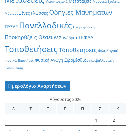
Μετατάξεις
Μεταπτυχιακά
Μουσικά Σχολεία
Οδηγίες Μαθημάτων
Ξένες Γλώσσες
Μόνιμοι
Πανελλαδικές
ΠΥΣΔΕ
Πληροφορική
Προκηρύξεις Θέσεων
ΤΕΦΑΑ
Συνέδρια
Τοποθετήσεις
Τόποθετησεις
Φιλολογικά
Ωρομίσθιοι
Φυσική Αγωγή
Φυσικές Επιστήμες
περιβαλλοντική
Εκπαίδευση
Ημερολόγιο Αναρτήσεων
Αύγουστος 2026
Δ
Τ
Τ
Π
Π
Σ
Κ
1
2