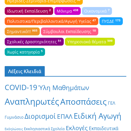
Ημερίδες-Σεμινάρια-Επιμορφώσεις
2
438
7
Ιδιωτική Εκπαίδευση
Μόνιμα
Οικονομικά
47
173
Πολιτιστικα/Περιβαλλοντικά/Αγωγή Υγείας
ΠΥΣΔΕ
905
10
Σημαντικό!!!
Σύμβουλοι Εκπαίδευσης
51
599
Σχολικές Δραστηριότητες
Υπηρεσιακά θέματα
5
Χωρίς κατηγορία
Λέξεις Κλειδιά
COVID-19
Ύλη Μαθημάτων
Αναπληρωτές
Αποσπάσεις
ΓΕΛ
Ειδική Αγωγή
Διορισμοί
ΕΠΑΛ
Γυμνάσιο
Εκλογές
Εκπαιδευτικά
Εκκλησιαστικά Σχολεία
Εκδηλώσεις