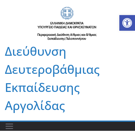
Μετάβαση
σε
Αν
περιεχόμενο
Διεύθυνση
Δευτεροβάθμιας
Εκπαίδευσης
Αργολίδας