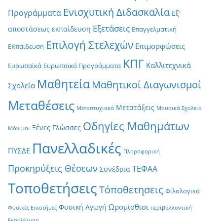
Ενισχυτική Διδασκαλία
Προγράμματα
Εξ'
Εξετάσεις
αποστάσεως εκπαίδευση
Επαγγελματική
Επιλογή Στελεχών
Επιμορφώσεις
ΕΚπαιδευση
ΚΠΓ
Καλλιτεχνικά
Ευρωπαϊκά
Ευρωπαϊκά Προγράμματα
Μαθητεία
Μαθητικοί Διαγωνισμοί
Σχολεία
Μεταθέσεις
Μετατάξεις
Μεταπτυχιακά
Μουσικά Σχολεία
Οδηγίες Μαθημάτων
Ξένες Γλώσσες
Μόνιμοι
Πανελλαδικές
ΠΥΣΔΕ
Πληροφορική
Προκηρύξεις Θέσεων
ΤΕΦΑΑ
Συνέδρια
Τοποθετήσεις
Τόποθετησεις
Φιλολογικά
Ωρομίσθιοι
Φυσική Αγωγή
Φυσικές Επιστήμες
περιβαλλοντική
Εκπαίδευση