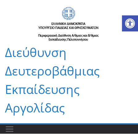
Μετάβαση
σε
Αν
περιεχόμενο
Διεύθυνση
Δευτεροβάθμιας
Εκπαίδευσης
Αργολίδας