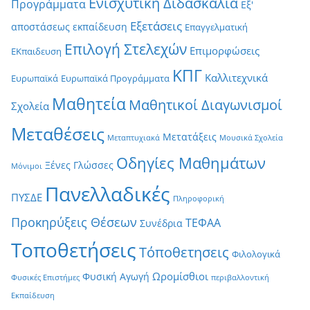
Ενισχυτική Διδασκαλία
Προγράμματα
Εξ'
Εξετάσεις
αποστάσεως εκπαίδευση
Επαγγελματική
Επιλογή Στελεχών
Επιμορφώσεις
ΕΚπαιδευση
ΚΠΓ
Καλλιτεχνικά
Ευρωπαϊκά
Ευρωπαϊκά Προγράμματα
Μαθητεία
Μαθητικοί Διαγωνισμοί
Σχολεία
Μεταθέσεις
Μετατάξεις
Μεταπτυχιακά
Μουσικά Σχολεία
Οδηγίες Μαθημάτων
Ξένες Γλώσσες
Μόνιμοι
Πανελλαδικές
ΠΥΣΔΕ
Πληροφορική
Προκηρύξεις Θέσεων
ΤΕΦΑΑ
Συνέδρια
Τοποθετήσεις
Τόποθετησεις
Φιλολογικά
Ωρομίσθιοι
Φυσική Αγωγή
Φυσικές Επιστήμες
περιβαλλοντική
Εκπαίδευση