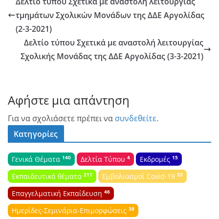
Δελτίο τύπου Σχετικά με αναστολή λειτουργίας
τμημάτων Σχολικών Μονάδων της ΔΔΕ Αργολίδας
(2-3-2021)
Δελτίο τύπου Σχετικά με αναστολή λειτουργίας
Σχολικής Μονάδας της ΔΔΕ Αργολίδας (3-3-2021)
Αφήστε μια απάντηση
Για να σχολιάσετε πρέπει να
συνδεθείτε
.
Κατηγορίες
140
4
15
Γενικά Θέματα
Δελτία Τύπου
Εκδρομές
211
33
Εκπαιδευτικά θέματα
Εμβολιασμοί Covid-19
46
Επαγγελματική Εκπαίδευση
38
Ημερίδες-Σεμινάρια-Επιμορφώσεις