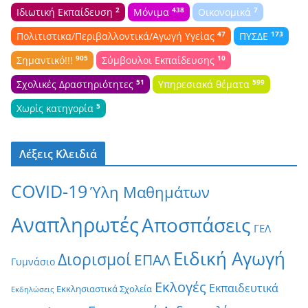
2
438
7
Ιδιωτική Εκπαίδευση
Μόνιμα
Οικονομικά
47
173
Πολιτιστικα/Περιβαλλοντικά/Αγωγή Υγείας
ΠΥΣΔΕ
905
10
Σημαντικό!!!
Σύμβουλοι Εκπαίδευσης
51
599
Σχολικές Δραστηριότητες
Υπηρεσιακά θέματα
5
Χωρίς κατηγορία
Λέξεις Κλειδιά
COVID-19
Ύλη Μαθημάτων
Αναπληρωτές
Αποσπάσεις
ΓΕΛ
Ειδική Αγωγή
Διορισμοί
ΕΠΑΛ
Γυμνάσιο
Εκλογές
Εκπαιδευτικά
Εκκλησιαστικά Σχολεία
Εκδηλώσεις