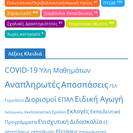
47
173
Πολιτιστικα/Περιβαλλοντικά/Αγωγή Υγείας
ΠΥΣΔΕ
905
10
Σημαντικό!!!
Σύμβουλοι Εκπαίδευσης
51
599
Σχολικές Δραστηριότητες
Υπηρεσιακά θέματα
5
Χωρίς κατηγορία
Λέξεις Κλειδιά
COVID-19
Ύλη Μαθημάτων
Αναπληρωτές
Αποσπάσεις
ΓΕΛ
Ειδική Αγωγή
Διορισμοί
ΕΠΑΛ
Γυμνάσιο
Εκλογές
Εκπαιδευτικά
Εκκλησιαστικά Σχολεία
Εκδηλώσεις
Ενισχυτική Διδασκαλία
Προγράμματα
Εξ'
Εξετάσεις
αποστάσεως εκπαίδευση
Επαγγελματική