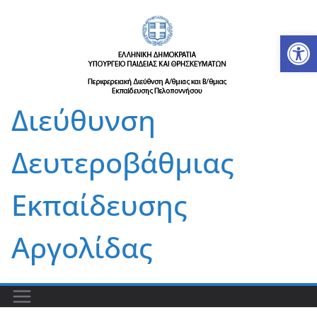
Μετάβαση
σε
Αν
περιεχόμενο
Διεύθυνση
Δευτεροβάθμιας
Εκπαίδευσης
Αργολίδας