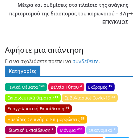
Μέτρα και ρυθμίσεις στο πλαίσιο της ανάγκης
περιορισμού της διασποράς του κορωνοϊού – 37η
ΕΓΚΥΚΛΙΟΣ
Αφήστε μια απάντηση
Για να σχολιάσετε πρέπει να
συνδεθείτε
.
Κατηγορίες
140
4
15
Γενικά Θέματα
Δελτία Τύπου
Εκδρομές
211
33
Εκπαιδευτικά θέματα
Εμβολιασμοί Covid-19
46
Επαγγελματική Εκπαίδευση
38
Ημερίδες-Σεμινάρια-Επιμορφώσεις
2
438
7
Ιδιωτική Εκπαίδευση
Μόνιμα
Οικονομικά