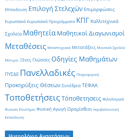
Επιλογή Στελεχών
Επιμορφώσεις
ΕΚπαιδευση
ΚΠΓ
Καλλιτεχνικά
Ευρωπαϊκά
Ευρωπαϊκά Προγράμματα
Μαθητεία
Μαθητικοί Διαγωνισμοί
Σχολεία
Μεταθέσεις
Μετατάξεις
Μεταπτυχιακά
Μουσικά Σχολεία
Οδηγίες Μαθημάτων
Ξένες Γλώσσες
Μόνιμοι
Πανελλαδικές
ΠΥΣΔΕ
Πληροφορική
Προκηρύξεις Θέσεων
ΤΕΦΑΑ
Συνέδρια
Τοποθετήσεις
Τόποθετησεις
Φιλολογικά
Ωρομίσθιοι
Φυσική Αγωγή
Φυσικές Επιστήμες
περιβαλλοντική
Εκπαίδευση
Ημερολόγιο Αναρτήσεων