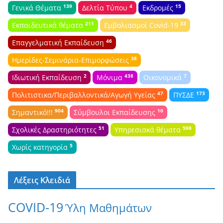
139
4
15
Γενικά Θέματα
Δελτία Τύπου
Εκδρομές
211
33
Εκπαιδευτικά θέματα
Εμβολιασμοί Covid-19
46
Επαγγελματική Εκπαίδευση
38
Ημερίδες-Σεμινάρια-Επιμορφώσεις
2
438
7
Ιδιωτική Εκπαίδευση
Μόνιμα
Οικονομικά
47
173
Πολιτιστικα/Περιβαλλοντικά/Αγωγή Υγείας
ΠΥΣΔΕ
904
10
Σημαντικό!!!
Σύμβουλοι Εκπαίδευσης
51
598
Σχολικές Δραστηριότητες
Υπηρεσιακά θέματα
5
Χωρίς κατηγορία
Λέξεις Κλειδιά
COVID-19
Ύλη Μαθημάτων