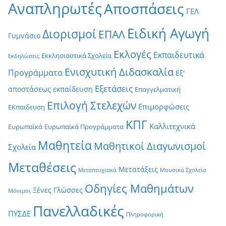
Αναπληρωτές
Αποσπάσεις
ΓΕΛ
Ειδική Αγωγή
Διορισμοί
ΕΠΑΛ
Γυμνάσιο
Εκλογές
Εκπαιδευτικά
Εκκλησιαστικά Σχολεία
Εκδηλώσεις
Ενισχυτική Διδασκαλία
Προγράμματα
Εξ'
Εξετάσεις
αποστάσεως εκπαίδευση
Επαγγελματική
Επιλογή Στελεχών
Επιμορφώσεις
ΕΚπαιδευση
ΚΠΓ
Καλλιτεχνικά
Ευρωπαϊκά
Ευρωπαϊκά Προγράμματα
Μαθητεία
Μαθητικοί Διαγωνισμοί
Σχολεία
Μεταθέσεις
Μετατάξεις
Μεταπτυχιακά
Μουσικά Σχολεία
Οδηγίες Μαθημάτων
Ξένες Γλώσσες
Μόνιμοι
Πανελλαδικές
ΠΥΣΔΕ
Πληροφορική