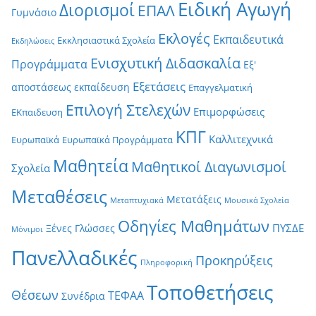
Ειδική Αγωγή
Διορισμοί
ΕΠΑΛ
Γυμνάσιο
Εκλογές
Εκπαιδευτικά
Εκκλησιαστικά Σχολεία
Εκδηλώσεις
Ενισχυτική Διδασκαλία
Προγράμματα
Εξ'
Εξετάσεις
αποστάσεως εκπαίδευση
Επαγγελματική
Επιλογή Στελεχών
Επιμορφώσεις
ΕΚπαιδευση
ΚΠΓ
Καλλιτεχνικά
Ευρωπαϊκά
Ευρωπαϊκά Προγράμματα
Μαθητεία
Μαθητικοί Διαγωνισμοί
Σχολεία
Μεταθέσεις
Μετατάξεις
Μεταπτυχιακά
Μουσικά Σχολεία
Οδηγίες Μαθημάτων
ΠΥΣΔΕ
Ξένες Γλώσσες
Μόνιμοι
Πανελλαδικές
Προκηρύξεις
Πληροφορική
Τοποθετήσεις
Θέσεων
ΤΕΦΑΑ
Συνέδρια