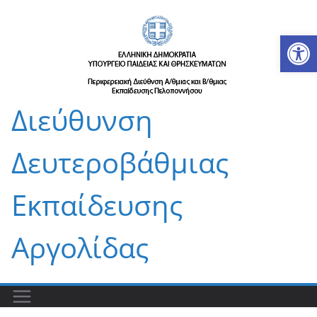
Μετάβαση
σε
Αν
περιεχόμενο
Διεύθυνση
Δευτεροβάθμιας
Εκπαίδευσης
Αργολίδας