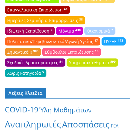
46
Επαγγελματική Εκπαίδευση
38
Ημερίδες-Σεμινάρια-Επιμορφώσεις
2
438
7
Ιδιωτική Εκπαίδευση
Μόνιμα
Οικονομικά
47
173
Πολιτιστικα/Περιβαλλοντικά/Αγωγή Υγείας
ΠΥΣΔΕ
905
10
Σημαντικό!!!
Σύμβουλοι Εκπαίδευσης
51
599
Σχολικές Δραστηριότητες
Υπηρεσιακά θέματα
5
Χωρίς κατηγορία
Λέξεις Κλειδιά
COVID-19
Ύλη Μαθημάτων
Αναπληρωτές
Αποσπάσεις
ΓΕΛ