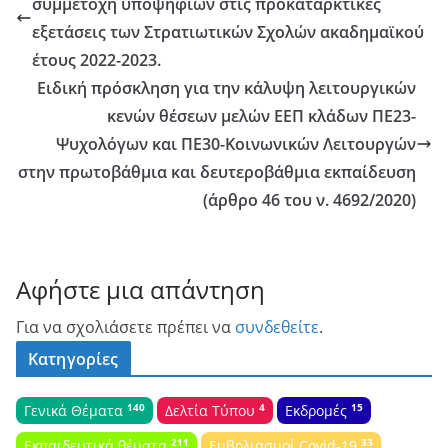
συμμετοχή υποψηφίων στις προκαταρκτικές
εξετάσεις των Στρατιωτικών Σχολών ακαδημαϊκού
έτους 2022-2023.
Ειδική πρόσκληση για την κάλυψη λειτουργικών
κενών θέσεων μελών ΕΕΠ κλάδων ΠΕ23-
Ψυχολόγων και ΠΕ30-Κοινωνικών Λειτουργών
στην πρωτοβάθμια και δευτεροβάθμια εκπαίδευση
(άρθρο 46 του ν. 4692/2020)
Αφήστε μια απάντηση
Για να σχολιάσετε πρέπει να
συνδεθείτε
.
Κατηγορίες
140
4
15
Γενικά Θέματα
Δελτία Τύπου
Εκδρομές
211
33
Εκπαιδευτικά θέματα
Εμβολιασμοί Covid-19