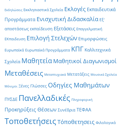
Εκλογές
Εκπαιδευτικά
Εκκλησιαστικά Σχολεία
Εκδηλώσεις
Ενισχυτική Διδασκαλία
Προγράμματα
Εξ'
Εξετάσεις
αποστάσεως εκπαίδευση
Επαγγελματική
Επιλογή Στελεχών
Επιμορφώσεις
ΕΚπαιδευση
ΚΠΓ
Καλλιτεχνικά
Ευρωπαϊκά
Ευρωπαϊκά Προγράμματα
Μαθητεία
Μαθητικοί Διαγωνισμοί
Σχολεία
Μεταθέσεις
Μετατάξεις
Μεταπτυχιακά
Μουσικά Σχολεία
Οδηγίες Μαθημάτων
Ξένες Γλώσσες
Μόνιμοι
Πανελλαδικές
ΠΥΣΔΕ
Πληροφορική
Προκηρύξεις Θέσεων
ΤΕΦΑΑ
Συνέδρια
Τοποθετήσεις
Τόποθετησεις
Φιλολογικά