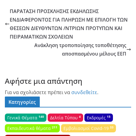
ΠΑΡΑΤΑΣΗ ΠΡΟΣΚΛΗΣHΣ ΕΚΔΗΛΩΣΗΣ
ΕΝΔΙΑΦΕΡΟΝΤΟΣ ΓΙΑ ΠΛΗΡΩΣΗ ΜΕ ΕΠΙΛΟΓΗ ΤΩΝ
ΘΕΣΕΩΝ ΔΙΕΥΘΥΝΤΩΝ /ΝΤΡΙΩΝ ΠΡΟΤΥΠΩΝ ΚΑΙ
ΠΕΙΡΑΜΑΤΙΚΩΝ ΣΧΟΛΕΙΩΝ
Ανάκληση τροποποίησης τοποθέτησης
αποσπασμένου μέλους ΕΕΠ
Αφήστε μια απάντηση
Για να σχολιάσετε πρέπει να
συνδεθείτε
.
Κατηγορίες
140
4
15
Γενικά Θέματα
Δελτία Τύπου
Εκδρομές
211
33
Εκπαιδευτικά θέματα
Εμβολιασμοί Covid-19