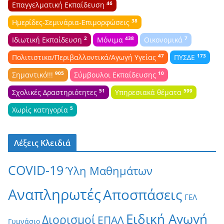
46
Επαγγελματική Εκπαίδευση
38
Ημερίδες-Σεμινάρια-Επιμορφώσεις
2
438
7
Ιδιωτική Εκπαίδευση
Μόνιμα
Οικονομικά
47
173
Πολιτιστικα/Περιβαλλοντικά/Αγωγή Υγείας
ΠΥΣΔΕ
905
10
Σημαντικό!!!
Σύμβουλοι Εκπαίδευσης
51
599
Σχολικές Δραστηριότητες
Υπηρεσιακά θέματα
5
Χωρίς κατηγορία
Λέξεις Κλειδιά
COVID-19
Ύλη Μαθημάτων
Αναπληρωτές
Αποσπάσεις
ΓΕΛ
Ειδική Αγωγή
Διορισμοί
ΕΠΑΛ
Γυμνάσιο