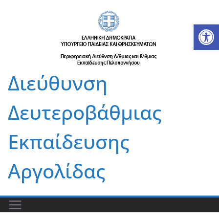
Μετάβαση
σε
Αν
περιεχόμενο
Διεύθυνση
Δευτεροβάθμιας
Εκπαίδευσης
Αργολίδας