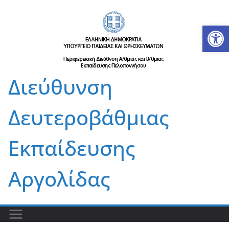
Μετάβαση
σε
Αν
περιεχόμενο
Διεύθυνση
Δευτεροβάθμιας
Εκπαίδευσης
Αργολίδας