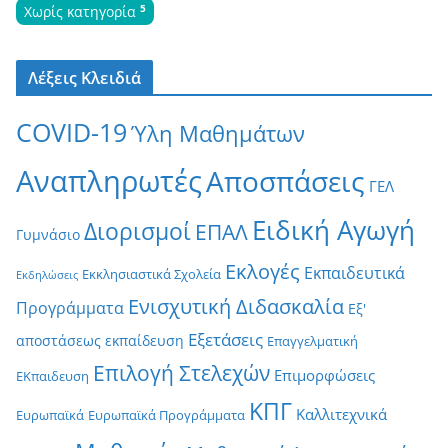
5
Χωρίς κατηγορία
Λέξεις Κλειδιά
COVID-19
Ύλη Μαθημάτων
Αναπληρωτές
Αποσπάσεις
ΓΕΛ
Ειδική Αγωγή
Διορισμοί
ΕΠΑΛ
Γυμνάσιο
Εκλογές
Εκπαιδευτικά
Εκκλησιαστικά Σχολεία
Εκδηλώσεις
Ενισχυτική Διδασκαλία
Προγράμματα
Εξ'
Εξετάσεις
αποστάσεως εκπαίδευση
Επαγγελματική
Επιλογή Στελεχών
Επιμορφώσεις
ΕΚπαιδευση
ΚΠΓ
Καλλιτεχνικά
Ευρωπαϊκά
Ευρωπαϊκά Προγράμματα