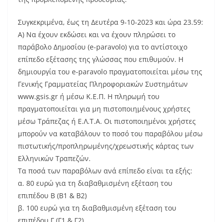
Συγκεκριμένα, έως τη Δευτέρα 9-10-2023 και ώρα 23.59:
Α) Να έχουν εκδώσει και να έχουν πληρώσει το
παράβολο Δημοσίου (e-paravolo) για το αντίστοιχο
επίπεδο εξέτασης της γλώσσας που επιθυμούν. Η
δημιουργία του e-paravolo πραγματοποιείται μέσω της
Γενικής Γραμματείας Πληροφοριακών Συστημάτων
www.gsis.gr ή μέσω Κ.Ε.Π. Η πληρωμή του
πραγματοποιείται για μη πιστοποιημένους χρήστες
μέσω Τράπεζας ή Ε.Λ.Τ.Α. Οι πιστοποιημένοι χρήστες
μπορούν να καταβάλουν το ποσό του παραβόλου μέσω
πιστωτικής/προπληρωμένης/χρεωστικής κάρτας των
Ελληνικών Τραπεζών.
Τα ποσά των παραβόλων ανά επίπεδο είναι τα εξής:
α. 80 ευρώ για τη διαβαθμισμένη εξέταση του
επιπέδου Β (Β1 & Β2)
β. 100 ευρώ για τη διαβαθμισμένη εξέταση του
επιπέδου Γ (Γ1 & Γ2)