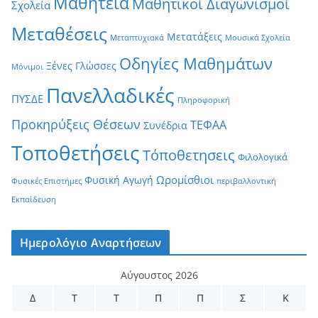
Μαθητεία
Μαθητικοί Διαγωνισμοί
Σχολεία
Μεταθέσεις
Μετατάξεις
Μεταπτυχιακά
Μουσικά Σχολεία
Οδηγίες Μαθημάτων
Ξένες Γλώσσες
Μόνιμοι
Πανελλαδικές
ΠΥΣΔΕ
Πληροφορική
Προκηρύξεις Θέσεων
ΤΕΦΑΑ
Συνέδρια
Τοποθετήσεις
Τόποθετησεις
Φιλολογικά
Ωρομίσθιοι
Φυσική Αγωγή
Φυσικές Επιστήμες
περιβαλλοντική
Εκπαίδευση
Ημερολόγιο Αναρτήσεων
Αύγουστος 2026
Δ
Τ
Τ
Π
Π
Σ
Κ