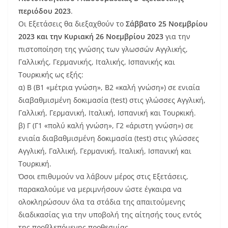
περιόδου 2023
.
Οι Εξετάσεις θα διεξαχθούν το
Σάββατο 25 Νοεμβρίου
2023 και την Κυριακή 26 Νοεμβρίου 2023
για την
πιστοποίηση της γνώσης των γλωσσών Αγγλικής,
Γαλλικής, Γερμανικής, Ιταλικής, Ισπανικής και
Τουρκικής ως εξής:
α) Β (Β1 «μέτρια γνώση», Β2 «καλή γνώση») σε ενιαία
διαβαθμισμένη δοκιμασία (test) στις γλώσσες Αγγλική,
Γαλλική, Γερμανική, Ιταλική, Ισπανική και Τουρκική.
β) Γ (Γ1 «πολύ καλή γνώση», Γ2 «άριστη γνώση») σε
ενιαία διαβαθμισμένη δοκιμασία (test) στις γλώσσες
Αγγλική, Γαλλική, Γερμανική, Ιταλική, Ισπανική και
Τουρκική.
Όσοι επιθυμούν να λάβουν μέρος στις Εξετάσεις,
παρακαλούμε να μεριμνήσουν ώστε έγκαιρα να
ολοκληρώσουν όλα τα στάδια της απαιτούμενης
διαδικασίας για την υποβολή της αίτησής τους εντός
της προβλεπόμενης προθεσμίας.