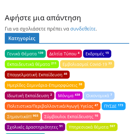
Αφήστε μια απάντηση
Για να σχολιάσετε πρέπει να
συνδεθείτε
.
Κατηγορίες
139
4
15
Γενικά Θέματα
Δελτία Τύπου
Εκδρομές
211
33
Εκπαιδευτικά θέματα
Εμβολιασμοί Covid-19
46
Επαγγελματική Εκπαίδευση
38
Ημερίδες-Σεμινάρια-Επιμορφώσεις
2
438
7
Ιδιωτική Εκπαίδευση
Μόνιμα
Οικονομικά
47
173
Πολιτιστικα/Περιβαλλοντικά/Αγωγή Υγείας
ΠΥΣΔΕ
903
10
Σημαντικό!!!
Σύμβουλοι Εκπαίδευσης
51
597
Σχολικές Δραστηριότητες
Υπηρεσιακά θέματα