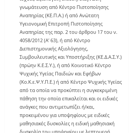
γνωμάτευση από Κέντρο Πιστοποίησης
Αναπηρίας (ΚΕ.Π.Α.) ή από Ανώτατη
Υγειονομική Επιτροπή Πιστοποίησης
Αναπηρίας της παρ. 2 του άρθρου 17 του ν.
4058/2012 (Α’ 63), ή από Κέντρο
Διεπιστημονικής Αξιολόγησης,
Συμβουλευτικής και Υποστήριξης (ΚΕ.Δ.Α.Σ.Υ.)
(πρώην Κ.Ε.Σ.Υ.), ή από Κοινοτικό Κέντρο
Ψυχικής Υγείας Παιδιών και Εφήβων
(Κο.Κ.ε.Ψ.Υ.Π.Ε.) ή από Κέντρο Ψυχικής Υγείας
από τα οποία να προκύπτει η συγκεκριμένη
πάθηση την οποία επικαλείται και οι ειδικές
ανάγκες που αντιμετωπίζει ή/και,
προκειμένου για υποψηφίους με ειδικές
μαθησιακές δυσκολίες η ειδική μαθησιακή
δυσκολία του υποψηφίου με λεπτομερή