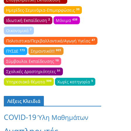
38
Ημερίδες-Σεμινάρια-Επιμορφώσεις
2
438
Ιδιωτική Εκπαίδευση
Μόνιμα
7
Οικονομικά
47
Πολιτιστικα/Περιβαλλοντικά/Αγωγή Υγείας
173
905
ΠΥΣΔΕ
Σημαντικό!!!
10
Σύμβουλοι Εκπαίδευσης
51
Σχολικές Δραστηριότητες
599
5
Υπηρεσιακά θέματα
Χωρίς κατηγορία
Λέξεις Κλειδιά
COVID-19
Ύλη Μαθημάτων