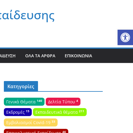
παίδευσης
Αν
ΑΊΔΕΥΣΗ
ΌΛΑ ΤΑ ΆΡΘΡΑ
ΕΠΙΚΟΙΝΩΝΊΑ
Κατηγορίες
140
4
Γενικά Θέματα
Δελτία Τύπου
15
211
Εκδρομές
Εκπαιδευτικά θέματα
33
Εμβολιασμοί Covid-19
46
Επαγγελματική Εκπαίδευση