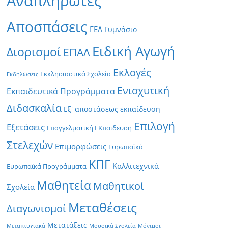
Αναπληρωτές
Αποσπάσεις
ΓΕΛ
Γυμνάσιο
Ειδική Αγωγή
Διορισμοί
ΕΠΑΛ
Εκλογές
Εκκλησιαστικά Σχολεία
Εκδηλώσεις
Ενισχυτική
Εκπαιδευτικά Προγράμματα
Διδασκαλία
Εξ' αποστάσεως εκπαίδευση
Επιλογή
Εξετάσεις
Επαγγελματική ΕΚπαιδευση
Στελεχών
Επιμορφώσεις
Ευρωπαϊκά
ΚΠΓ
Καλλιτεχνικά
Ευρωπαϊκά Προγράμματα
Μαθητεία
Μαθητικοί
Σχολεία
Μεταθέσεις
Διαγωνισμοί
Μετατάξεις
Μεταπτυχιακά
Μουσικά Σχολεία
Μόνιμοι