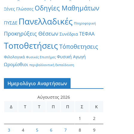
Οδηγίες Μαθημάτων
Ξένες Γλώσσες
Πανελλαδικές
ΠΥΣΔΕ
Πληροφορική
Προκηρύξεις Θέσεων
ΤΕΦΑΑ
Συνέδρια
Τοποθετήσεις
Τόποθετησεις
Φυσική Αγωγή
Φιλολογικά
Φυσικές Επιστήμες
Ωρομίσθιοι
περιβαλλοντική Εκπαίδευση
Ημερολόγιο Αναρτήσεων
Αύγουστος 2026
Δ
Τ
Τ
Π
Π
Σ
Κ
1
2
3
4
5
6
7
8
9