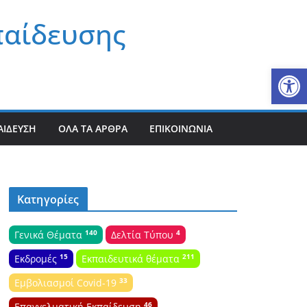
παίδευσης
Αν
ΑΊΔΕΥΣΗ
ΌΛΑ ΤΑ ΆΡΘΡΑ
ΕΠΙΚΟΙΝΩΝΊΑ
Κατηγορίες
140
4
Γενικά Θέματα
Δελτία Τύπου
15
211
Εκδρομές
Εκπαιδευτικά θέματα
33
Εμβολιασμοί Covid-19
46
Επαγγελματική Εκπαίδευση