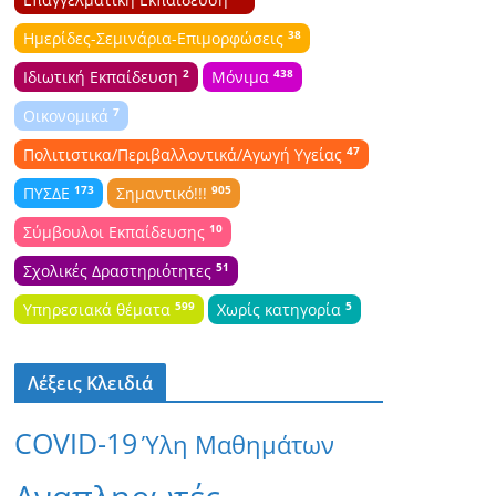
38
Ημερίδες-Σεμινάρια-Επιμορφώσεις
2
438
Ιδιωτική Εκπαίδευση
Μόνιμα
7
Οικονομικά
47
Πολιτιστικα/Περιβαλλοντικά/Αγωγή Υγείας
173
905
ΠΥΣΔΕ
Σημαντικό!!!
10
Σύμβουλοι Εκπαίδευσης
51
Σχολικές Δραστηριότητες
599
5
Υπηρεσιακά θέματα
Χωρίς κατηγορία
Λέξεις Κλειδιά
COVID-19
Ύλη Μαθημάτων