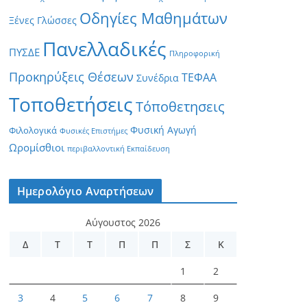
Οδηγίες Μαθημάτων
Ξένες Γλώσσες
Πανελλαδικές
ΠΥΣΔΕ
Πληροφορική
Προκηρύξεις Θέσεων
ΤΕΦΑΑ
Συνέδρια
Τοποθετήσεις
Τόποθετησεις
Φυσική Αγωγή
Φιλολογικά
Φυσικές Επιστήμες
Ωρομίσθιοι
περιβαλλοντική Εκπαίδευση
Ημερολόγιο Αναρτήσεων
Αύγουστος 2026
Δ
Τ
Τ
Π
Π
Σ
Κ
1
2
3
4
5
6
7
8
9