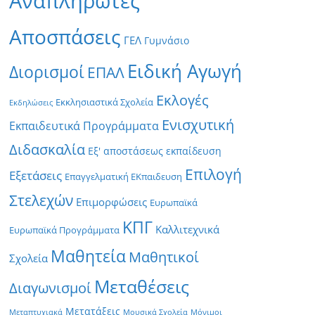
Αναπληρωτές
Αποσπάσεις
ΓΕΛ
Γυμνάσιο
Ειδική Αγωγή
Διορισμοί
ΕΠΑΛ
Εκλογές
Εκκλησιαστικά Σχολεία
Εκδηλώσεις
Ενισχυτική
Εκπαιδευτικά Προγράμματα
Διδασκαλία
Εξ' αποστάσεως εκπαίδευση
Επιλογή
Εξετάσεις
Επαγγελματική ΕΚπαιδευση
Στελεχών
Επιμορφώσεις
Ευρωπαϊκά
ΚΠΓ
Καλλιτεχνικά
Ευρωπαϊκά Προγράμματα
Μαθητεία
Μαθητικοί
Σχολεία
Μεταθέσεις
Διαγωνισμοί
Μετατάξεις
Μεταπτυχιακά
Μουσικά Σχολεία
Μόνιμοι