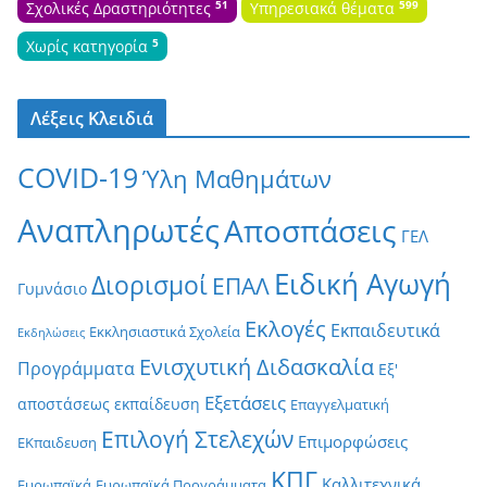
51
599
Σχολικές Δραστηριότητες
Υπηρεσιακά θέματα
5
Χωρίς κατηγορία
Λέξεις Κλειδιά
COVID-19
Ύλη Μαθημάτων
Αναπληρωτές
Αποσπάσεις
ΓΕΛ
Ειδική Αγωγή
Διορισμοί
ΕΠΑΛ
Γυμνάσιο
Εκλογές
Εκπαιδευτικά
Εκκλησιαστικά Σχολεία
Εκδηλώσεις
Ενισχυτική Διδασκαλία
Προγράμματα
Εξ'
Εξετάσεις
αποστάσεως εκπαίδευση
Επαγγελματική
Επιλογή Στελεχών
Επιμορφώσεις
ΕΚπαιδευση
ΚΠΓ
Καλλιτεχνικά
Ευρωπαϊκά
Ευρωπαϊκά Προγράμματα