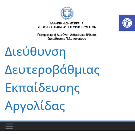
Μετάβαση
σε
Αν
περιεχόμενο
Διεύθυνση
Δευτεροβάθμιας
Εκπαίδευσης
Αργολίδας