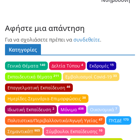
Αφήστε μια απάντηση
Για να σχολιάσετε πρέπει να
συνδεθείτε
.
Κατηγορίες
140
4
15
Γενικά Θέματα
Δελτία Τύπου
Εκδρομές
211
33
Εκπαιδευτικά θέματα
Εμβολιασμοί Covid-19
46
Επαγγελματική Εκπαίδευση
38
Ημερίδες-Σεμινάρια-Επιμορφώσεις
2
438
7
Ιδιωτική Εκπαίδευση
Μόνιμα
Οικονομικά
47
173
Πολιτιστικα/Περιβαλλοντικά/Αγωγή Υγείας
ΠΥΣΔΕ
905
10
Σημαντικό!!!
Σύμβουλοι Εκπαίδευσης