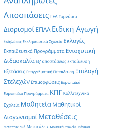
Αναπληρωτές
Αποσπάσεις
ΓΕΛ
Γυμνάσιο
Ειδική Αγωγή
Διορισμοί
ΕΠΑΛ
Εκλογές
Εκκλησιαστικά Σχολεία
Εκδηλώσεις
Ενισχυτική
Εκπαιδευτικά Προγράμματα
Διδασκαλία
Εξ' αποστάσεως εκπαίδευση
Επιλογή
Εξετάσεις
Επαγγελματική ΕΚπαιδευση
Στελεχών
Επιμορφώσεις
Ευρωπαϊκά
ΚΠΓ
Καλλιτεχνικά
Ευρωπαϊκά Προγράμματα
Μαθητεία
Μαθητικοί
Σχολεία
Μεταθέσεις
Διαγωνισμοί
Μετατάξεις
Μεταπτυχιακά
Μουσικά Σχολεία
Μόνιμοι