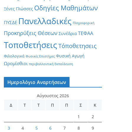
Οδηγίες Μαθημάτων
Ξένες Γλώσσες
Πανελλαδικές
ΠΥΣΔΕ
Πληροφορική
Προκηρύξεις Θέσεων
ΤΕΦΑΑ
Συνέδρια
Τοποθετήσεις
Τόποθετησεις
Φυσική Αγωγή
Φιλολογικά
Φυσικές Επιστήμες
Ωρομίσθιοι
περιβαλλοντική Εκπαίδευση
Ημερολόγιο Αναρτήσεων
Αύγουστος 2026
Δ
Τ
Τ
Π
Π
Σ
Κ
1
2
3
4
5
6
7
8
9