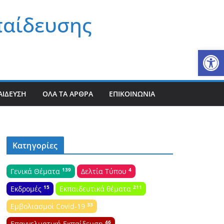
παίδευσης
Αν
ΑΊΔΕΥΣΗ
ΌΛΑ ΤΑ ΆΡΘΡΑ
ΕΠΙΚΟΙΝΩΝΊΑ
Κατηγορίες
139
4
Γενικά Θέματα
Δελτία Τύπου
15
211
Εκδρομές
Εκπαιδευτικά θέματα
33
Εμβολιασμοί Covid-19
46
Επαγγελματική Εκπαίδευση