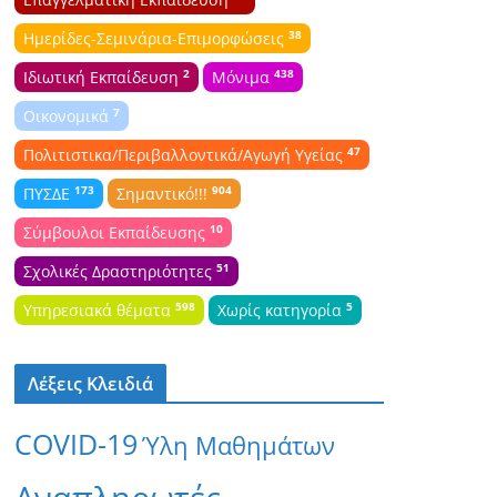
38
Ημερίδες-Σεμινάρια-Επιμορφώσεις
2
438
Ιδιωτική Εκπαίδευση
Μόνιμα
7
Οικονομικά
47
Πολιτιστικα/Περιβαλλοντικά/Αγωγή Υγείας
173
904
ΠΥΣΔΕ
Σημαντικό!!!
10
Σύμβουλοι Εκπαίδευσης
51
Σχολικές Δραστηριότητες
598
5
Υπηρεσιακά θέματα
Χωρίς κατηγορία
Λέξεις Κλειδιά
COVID-19
Ύλη Μαθημάτων