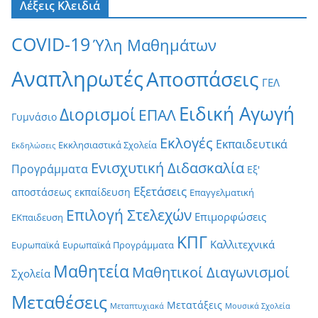
Λέξεις Κλειδιά
COVID-19
Ύλη Μαθημάτων
Αναπληρωτές
Αποσπάσεις
ΓΕΛ
Ειδική Αγωγή
Διορισμοί
ΕΠΑΛ
Γυμνάσιο
Εκλογές
Εκπαιδευτικά
Εκκλησιαστικά Σχολεία
Εκδηλώσεις
Ενισχυτική Διδασκαλία
Προγράμματα
Εξ'
Εξετάσεις
αποστάσεως εκπαίδευση
Επαγγελματική
Επιλογή Στελεχών
Επιμορφώσεις
ΕΚπαιδευση
ΚΠΓ
Καλλιτεχνικά
Ευρωπαϊκά
Ευρωπαϊκά Προγράμματα
Μαθητεία
Μαθητικοί Διαγωνισμοί
Σχολεία
Μεταθέσεις
Μετατάξεις
Μεταπτυχιακά
Μουσικά Σχολεία