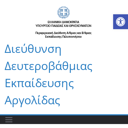
Μετάβαση
σε
Αν
περιεχόμενο
Διεύθυνση
Δευτεροβάθμιας
Εκπαίδευσης
Αργολίδας