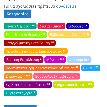
Για να σχολιάσετε πρέπει να
συνδεθείτε
.
Κατηγορίες
139
4
15
Γενικά Θέματα
Δελτία Τύπου
Εκδρομές
211
33
Εκπαιδευτικά θέματα
Εμβολιασμοί Covid-19
46
Επαγγελματική Εκπαίδευση
38
Ημερίδες-Σεμινάρια-Επιμορφώσεις
2
438
7
Ιδιωτική Εκπαίδευση
Μόνιμα
Οικονομικά
47
173
Πολιτιστικα/Περιβαλλοντικά/Αγωγή Υγείας
ΠΥΣΔΕ
904
10
Σημαντικό!!!
Σύμβουλοι Εκπαίδευσης
51
598
Σχολικές Δραστηριότητες
Υπηρεσιακά θέματα
5
Χωρίς κατηγορία