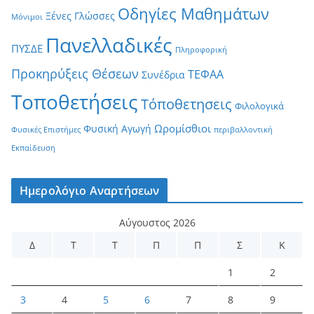
Οδηγίες Μαθημάτων
Ξένες Γλώσσες
Μόνιμοι
Πανελλαδικές
ΠΥΣΔΕ
Πληροφορική
Προκηρύξεις Θέσεων
ΤΕΦΑΑ
Συνέδρια
Τοποθετήσεις
Τόποθετησεις
Φιλολογικά
Ωρομίσθιοι
Φυσική Αγωγή
Φυσικές Επιστήμες
περιβαλλοντική
Εκπαίδευση
Ημερολόγιο Αναρτήσεων
Αύγουστος 2026
Δ
Τ
Τ
Π
Π
Σ
Κ
1
2
3
4
5
6
7
8
9