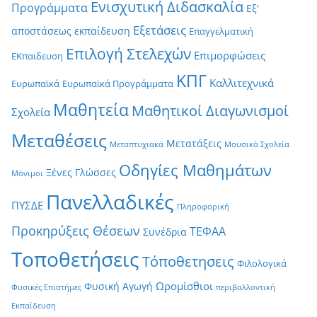
Ενισχυτική Διδασκαλία
Προγράμματα
Εξ'
Εξετάσεις
αποστάσεως εκπαίδευση
Επαγγελματική
Επιλογή Στελεχών
Επιμορφώσεις
ΕΚπαιδευση
ΚΠΓ
Καλλιτεχνικά
Ευρωπαϊκά
Ευρωπαϊκά Προγράμματα
Μαθητεία
Μαθητικοί Διαγωνισμοί
Σχολεία
Μεταθέσεις
Μετατάξεις
Μεταπτυχιακά
Μουσικά Σχολεία
Οδηγίες Μαθημάτων
Ξένες Γλώσσες
Μόνιμοι
Πανελλαδικές
ΠΥΣΔΕ
Πληροφορική
Προκηρύξεις Θέσεων
ΤΕΦΑΑ
Συνέδρια
Τοποθετήσεις
Τόποθετησεις
Φιλολογικά
Ωρομίσθιοι
Φυσική Αγωγή
Φυσικές Επιστήμες
περιβαλλοντική
Εκπαίδευση