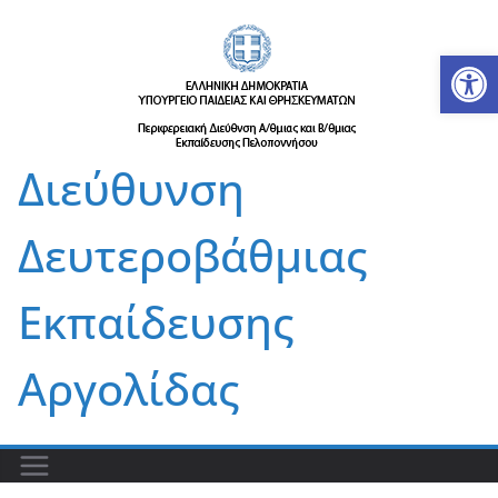
Μετάβαση
σε
Αν
περιεχόμενο
Διεύθυνση
Δευτεροβάθμιας
Εκπαίδευσης
Αργολίδας