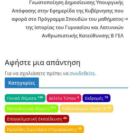
Γνωστοποίηση Δημοσίευσης Υπουργικής
Απόφασης στην Εφημερίδα της Κυβέρνησης που
αφορά στο Πρόγραμμα Σπουδών του μαθήματος
της Ιστορίας του Γυμνασίου και Λατινικών
Ανθρωπιστικής Κατεύθυνσης Β ΓΕΛ
Αφήστε μια απάντηση
Για να σχολιάσετε πρέπει να
συνδεθείτε
.
Κατηγορίες
140
4
15
Γενικά Θέματα
Δελτία Τύπου
Εκδρομές
211
33
Εκπαιδευτικά θέματα
Εμβολιασμοί Covid-19
46
Επαγγελματική Εκπαίδευση
38
Ημερίδες-Σεμινάρια-Επιμορφώσεις