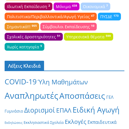
2
438
7
Ιδιωτική Εκπαίδευση
Μόνιμα
Οικονομικά
47
173
Πολιτιστικα/Περιβαλλοντικά/Αγωγή Υγείας
ΠΥΣΔΕ
905
10
Σημαντικό!!!
Σύμβουλοι Εκπαίδευσης
51
599
Σχολικές Δραστηριότητες
Υπηρεσιακά θέματα
5
Χωρίς κατηγορία
Λέξεις Κλειδιά
COVID-19
Ύλη Μαθημάτων
Αναπληρωτές
Αποσπάσεις
ΓΕΛ
Ειδική Αγωγή
Διορισμοί
ΕΠΑΛ
Γυμνάσιο
Εκλογές
Εκπαιδευτικά
Εκκλησιαστικά Σχολεία
Εκδηλώσεις