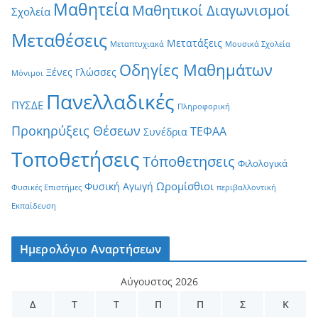
Μαθητεία
Μαθητικοί Διαγωνισμοί
Σχολεία
Μεταθέσεις
Μετατάξεις
Μεταπτυχιακά
Μουσικά Σχολεία
Οδηγίες Μαθημάτων
Ξένες Γλώσσες
Μόνιμοι
Πανελλαδικές
ΠΥΣΔΕ
Πληροφορική
Προκηρύξεις Θέσεων
ΤΕΦΑΑ
Συνέδρια
Τοποθετήσεις
Τόποθετησεις
Φιλολογικά
Ωρομίσθιοι
Φυσική Αγωγή
Φυσικές Επιστήμες
περιβαλλοντική
Εκπαίδευση
Ημερολόγιο Αναρτήσεων
Αύγουστος 2026
Δ
Τ
Τ
Π
Π
Σ
Κ