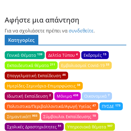
Αφήστε μια απάντηση
Για να σχολιάσετε πρέπει να
συνδεθείτε
.
Κατηγορίες
139
4
15
Γενικά Θέματα
Δελτία Τύπου
Εκδρομές
211
33
Εκπαιδευτικά θέματα
Εμβολιασμοί Covid-19
46
Επαγγελματική Εκπαίδευση
38
Ημερίδες-Σεμινάρια-Επιμορφώσεις
2
438
7
Ιδιωτική Εκπαίδευση
Μόνιμα
Οικονομικά
47
173
Πολιτιστικα/Περιβαλλοντικά/Αγωγή Υγείας
ΠΥΣΔΕ
903
10
Σημαντικό!!!
Σύμβουλοι Εκπαίδευσης
51
597
Σχολικές Δραστηριότητες
Υπηρεσιακά θέματα