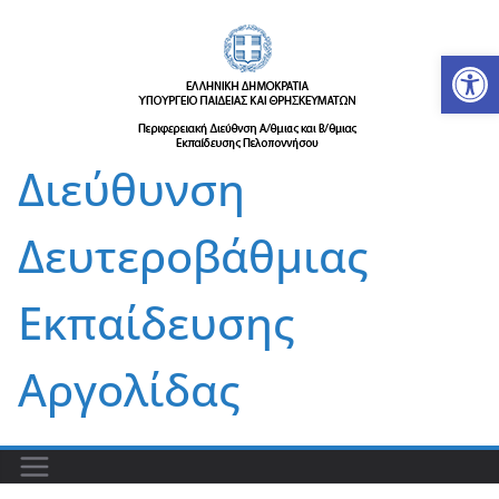
Μετάβαση
σε
Αν
περιεχόμενο
Διεύθυνση
Δευτεροβάθμιας
Εκπαίδευσης
Αργολίδας