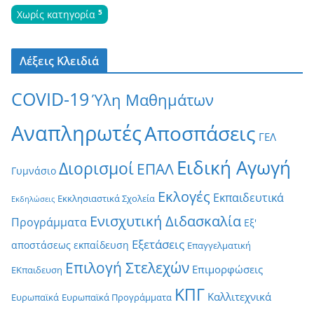
5
Χωρίς κατηγορία
Λέξεις Κλειδιά
COVID-19
Ύλη Μαθημάτων
Αναπληρωτές
Αποσπάσεις
ΓΕΛ
Ειδική Αγωγή
Διορισμοί
ΕΠΑΛ
Γυμνάσιο
Εκλογές
Εκπαιδευτικά
Εκκλησιαστικά Σχολεία
Εκδηλώσεις
Ενισχυτική Διδασκαλία
Προγράμματα
Εξ'
Εξετάσεις
αποστάσεως εκπαίδευση
Επαγγελματική
Επιλογή Στελεχών
Επιμορφώσεις
ΕΚπαιδευση
ΚΠΓ
Καλλιτεχνικά
Ευρωπαϊκά
Ευρωπαϊκά Προγράμματα