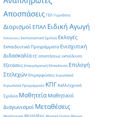
Αναπληρωτές
Αποσπάσεις
ΓΕΛ
Γυμνάσιο
Ειδική Αγωγή
Διορισμοί
ΕΠΑΛ
Εκλογές
Εκκλησιαστικά Σχολεία
Εκδηλώσεις
Ενισχυτική
Εκπαιδευτικά Προγράμματα
Διδασκαλία
Εξ' αποστάσεως εκπαίδευση
Επιλογή
Εξετάσεις
Επαγγελματική ΕΚπαιδευση
Στελεχών
Επιμορφώσεις
Ευρωπαϊκά
ΚΠΓ
Καλλιτεχνικά
Ευρωπαϊκά Προγράμματα
Μαθητεία
Μαθητικοί
Σχολεία
Μεταθέσεις
Διαγωνισμοί
Μετατάξεις
Μεταπτυχιακά
Μουσικά Σχολεία
Μόνιμοι