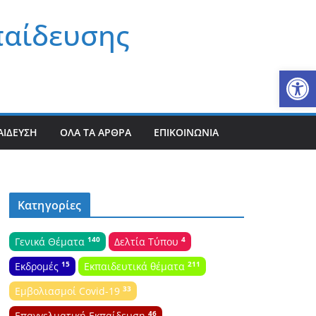
παίδευσης
Αν
ΑΊΔΕΥΣΗ
ΌΛΑ ΤΑ ΆΡΘΡΑ
ΕΠΙΚΟΙΝΩΝΊΑ
Κατηγορίες
140
4
Γενικά Θέματα
Δελτία Τύπου
15
211
Εκδρομές
Εκπαιδευτικά θέματα
33
Εμβολιασμοί Covid-19
46
Επαγγελματική Εκπαίδευση