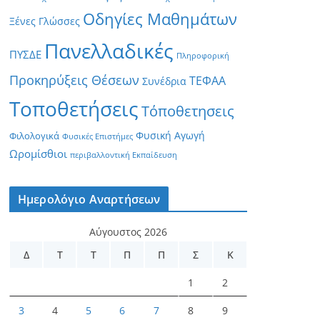
Οδηγίες Μαθημάτων
Ξένες Γλώσσες
Πανελλαδικές
ΠΥΣΔΕ
Πληροφορική
Προκηρύξεις Θέσεων
ΤΕΦΑΑ
Συνέδρια
Τοποθετήσεις
Τόποθετησεις
Φυσική Αγωγή
Φιλολογικά
Φυσικές Επιστήμες
Ωρομίσθιοι
περιβαλλοντική Εκπαίδευση
Ημερολόγιο Αναρτήσεων
Αύγουστος 2026
Δ
Τ
Τ
Π
Π
Σ
Κ
1
2
3
4
5
6
7
8
9