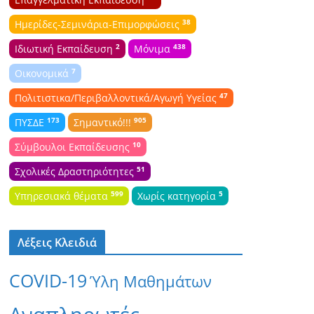
38
Ημερίδες-Σεμινάρια-Επιμορφώσεις
2
438
Ιδιωτική Εκπαίδευση
Μόνιμα
7
Οικονομικά
47
Πολιτιστικα/Περιβαλλοντικά/Αγωγή Υγείας
173
905
ΠΥΣΔΕ
Σημαντικό!!!
10
Σύμβουλοι Εκπαίδευσης
51
Σχολικές Δραστηριότητες
599
5
Υπηρεσιακά θέματα
Χωρίς κατηγορία
Λέξεις Κλειδιά
COVID-19
Ύλη Μαθημάτων