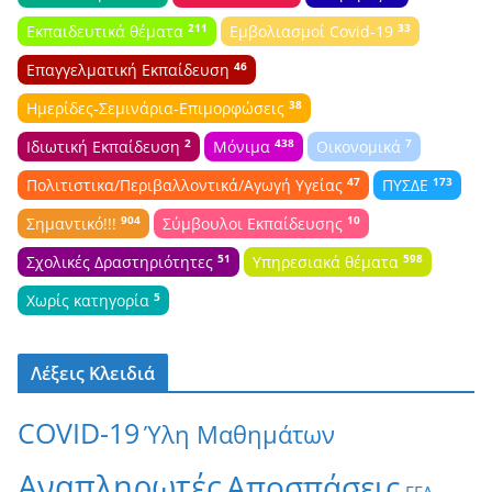
211
33
Εκπαιδευτικά θέματα
Εμβολιασμοί Covid-19
46
Επαγγελματική Εκπαίδευση
38
Ημερίδες-Σεμινάρια-Επιμορφώσεις
2
438
7
Ιδιωτική Εκπαίδευση
Μόνιμα
Οικονομικά
47
173
Πολιτιστικα/Περιβαλλοντικά/Αγωγή Υγείας
ΠΥΣΔΕ
904
10
Σημαντικό!!!
Σύμβουλοι Εκπαίδευσης
51
598
Σχολικές Δραστηριότητες
Υπηρεσιακά θέματα
5
Χωρίς κατηγορία
Λέξεις Κλειδιά
COVID-19
Ύλη Μαθημάτων
Αναπληρωτές
Αποσπάσεις