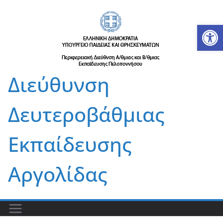
Μετάβαση
σε
Αν
περιεχόμενο
Διεύθυνση
Δευτεροβάθμιας
Εκπαίδευσης
Αργολίδας