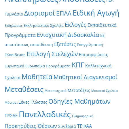
ΓΕΛ
Ειδική Αγωγή
Διορισμοί
ΕΠΑΛ
Γυμνάσιο
Εκλογές
Εκπαιδευτικά
Εκκλησιαστικά Σχολεία
Εκδηλώσεις
Ενισχυτική Διδασκαλία
Προγράμματα
Εξ'
Εξετάσεις
αποστάσεως εκπαίδευση
Επαγγελματική
Επιλογή Στελεχών
Επιμορφώσεις
ΕΚπαιδευση
ΚΠΓ
Καλλιτεχνικά
Ευρωπαϊκά
Ευρωπαϊκά Προγράμματα
Μαθητεία
Μαθητικοί Διαγωνισμοί
Σχολεία
Μεταθέσεις
Μετατάξεις
Μεταπτυχιακά
Μουσικά Σχολεία
Οδηγίες Μαθημάτων
Ξένες Γλώσσες
Μόνιμοι
Πανελλαδικές
ΠΥΣΔΕ
Πληροφορική
Προκηρύξεις Θέσεων
ΤΕΦΑΑ
Συνέδρια