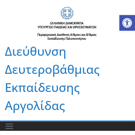
Μετάβαση
σε
Αν
περιεχόμενο
Διεύθυνση
Δευτεροβάθμιας
Εκπαίδευσης
Αργολίδας