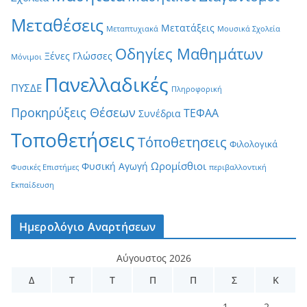
Μεταθέσεις
Μετατάξεις
Μεταπτυχιακά
Μουσικά Σχολεία
Οδηγίες Μαθημάτων
Ξένες Γλώσσες
Μόνιμοι
Πανελλαδικές
ΠΥΣΔΕ
Πληροφορική
Προκηρύξεις Θέσεων
ΤΕΦΑΑ
Συνέδρια
Τοποθετήσεις
Τόποθετησεις
Φιλολογικά
Ωρομίσθιοι
Φυσική Αγωγή
Φυσικές Επιστήμες
περιβαλλοντική
Εκπαίδευση
Ημερολόγιο Αναρτήσεων
Αύγουστος 2026
Δ
Τ
Τ
Π
Π
Σ
Κ
1
2