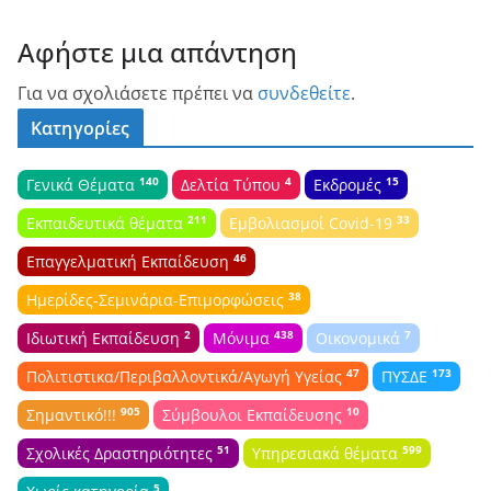
Αφήστε μια απάντηση
Για να σχολιάσετε πρέπει να
συνδεθείτε
.
Κατηγορίες
140
4
15
Γενικά Θέματα
Δελτία Τύπου
Εκδρομές
211
33
Εκπαιδευτικά θέματα
Εμβολιασμοί Covid-19
46
Επαγγελματική Εκπαίδευση
38
Ημερίδες-Σεμινάρια-Επιμορφώσεις
2
438
7
Ιδιωτική Εκπαίδευση
Μόνιμα
Οικονομικά
47
173
Πολιτιστικα/Περιβαλλοντικά/Αγωγή Υγείας
ΠΥΣΔΕ
905
10
Σημαντικό!!!
Σύμβουλοι Εκπαίδευσης
51
599
Σχολικές Δραστηριότητες
Υπηρεσιακά θέματα
5