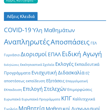
Χωρίς κατηγορία
Λέξεις Κλειδιά
COVID-19
Ύλη Μαθημάτων
Αναπληρωτές
Αποσπάσεις
ΓΕΛ
Ειδική Αγωγή
Διορισμοί
ΕΠΑΛ
Γυμνάσιο
Εκλογές
Εκπαιδευτικά
Εκκλησιαστικά Σχολεία
Εκδηλώσεις
Ενισχυτική Διδασκαλία
Προγράμματα
Εξ'
Εξετάσεις
αποστάσεως εκπαίδευση
Επαγγελματική
Επιλογή Στελεχών
Επιμορφώσεις
ΕΚπαιδευση
ΚΠΓ
Καλλιτεχνικά
Ευρωπαϊκά
Ευρωπαϊκά Προγράμματα
Μαθητεία
Μαθητικοί Διαγωνισμοί
Σχολεία