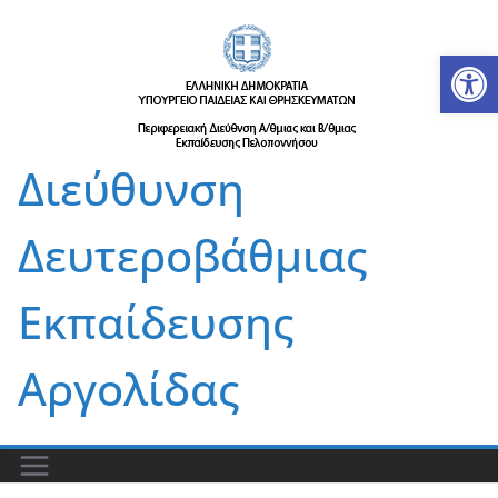
Μετάβαση
σε
Αν
περιεχόμενο
Διεύθυνση
Δευτεροβάθμιας
Εκπαίδευσης
Αργολίδας