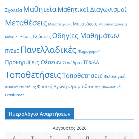
Μαθητεία
Μαθητικοί Διαγωνισμοί
Σχολεία
Μεταθέσεις
Μετατάξεις
Μεταπτυχιακά
Μουσικά Σχολεία
Οδηγίες Μαθημάτων
Ξένες Γλώσσες
Μόνιμοι
Πανελλαδικές
ΠΥΣΔΕ
Πληροφορική
Προκηρύξεις Θέσεων
ΤΕΦΑΑ
Συνέδρια
Τοποθετήσεις
Τόποθετησεις
Φιλολογικά
Ωρομίσθιοι
Φυσική Αγωγή
Φυσικές Επιστήμες
περιβαλλοντική
Εκπαίδευση
Ημερολόγιο Αναρτήσεων
Αύγουστος 2026
Δ
Τ
Τ
Π
Π
Σ
Κ