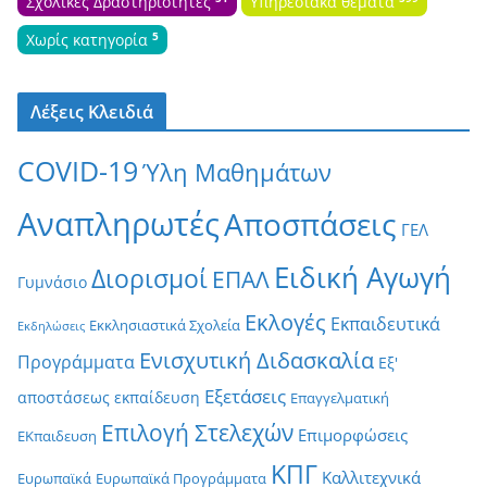
Σχολικές Δραστηριότητες
Υπηρεσιακά θέματα
5
Χωρίς κατηγορία
Λέξεις Κλειδιά
COVID-19
Ύλη Μαθημάτων
Αναπληρωτές
Αποσπάσεις
ΓΕΛ
Ειδική Αγωγή
Διορισμοί
ΕΠΑΛ
Γυμνάσιο
Εκλογές
Εκπαιδευτικά
Εκκλησιαστικά Σχολεία
Εκδηλώσεις
Ενισχυτική Διδασκαλία
Προγράμματα
Εξ'
Εξετάσεις
αποστάσεως εκπαίδευση
Επαγγελματική
Επιλογή Στελεχών
Επιμορφώσεις
ΕΚπαιδευση
ΚΠΓ
Καλλιτεχνικά
Ευρωπαϊκά
Ευρωπαϊκά Προγράμματα