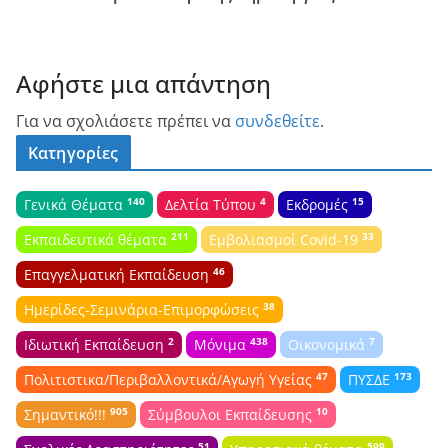
Αφήστε μια απάντηση
Για να σχολιάσετε πρέπει να
συνδεθείτε
.
Κατηγορίες
140
4
15
Γενικά Θέματα
Δελτία Τύπου
Εκδρομές
211
33
Εκπαιδευτικά θέματα
Εμβολιασμοί Covid-19
46
Επαγγελματική Εκπαίδευση
38
Ημερίδες-Σεμινάρια-Επιμορφώσεις
2
438
7
Ιδιωτική Εκπαίδευση
Μόνιμα
Οικονομικά
47
173
Πολιτιστικα/Περιβαλλοντικά/Αγωγή Υγείας
ΠΥΣΔΕ
905
10
Σημαντικό!!!
Σύμβουλοι Εκπαίδευσης
51
599