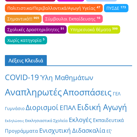
47
173
Πολιτιστικα/Περιβαλλοντικά/Αγωγή Υγείας
ΠΥΣΔΕ
905
10
Σημαντικό!!!
Σύμβουλοι Εκπαίδευσης
51
599
Σχολικές Δραστηριότητες
Υπηρεσιακά θέματα
5
Χωρίς κατηγορία
Λέξεις Κλειδιά
COVID-19
Ύλη Μαθημάτων
Αναπληρωτές
Αποσπάσεις
ΓΕΛ
Ειδική Αγωγή
Διορισμοί
ΕΠΑΛ
Γυμνάσιο
Εκλογές
Εκπαιδευτικά
Εκκλησιαστικά Σχολεία
Εκδηλώσεις
Ενισχυτική Διδασκαλία
Προγράμματα
Εξ'