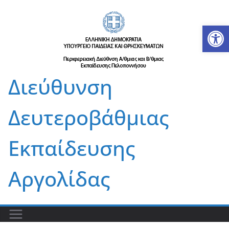
Μετάβαση
σε
Αν
περιεχόμενο
Διεύθυνση
Δευτεροβάθμιας
Εκπαίδευσης
Αργολίδας