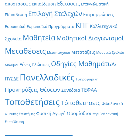
Εξετάσεις
αποστάσεως εκπαίδευση
Επαγγελματική
Επιλογή Στελεχών
Επιμορφώσεις
ΕΚπαιδευση
ΚΠΓ
Καλλιτεχνικά
Ευρωπαϊκά
Ευρωπαϊκά Προγράμματα
Μαθητεία
Μαθητικοί Διαγωνισμοί
Σχολεία
Μεταθέσεις
Μετατάξεις
Μεταπτυχιακά
Μουσικά Σχολεία
Οδηγίες Μαθημάτων
Ξένες Γλώσσες
Μόνιμοι
Πανελλαδικές
ΠΥΣΔΕ
Πληροφορική
Προκηρύξεις Θέσεων
ΤΕΦΑΑ
Συνέδρια
Τοποθετήσεις
Τόποθετησεις
Φιλολογικά
Ωρομίσθιοι
Φυσική Αγωγή
Φυσικές Επιστήμες
περιβαλλοντική
Εκπαίδευση