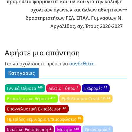
προμήθεια φαρμακευτικού υλικού για την κάλυψη
σχολικών αγώνων και άλλων αθλητικών
δραστηριοτήτων ΓΕΛ, ΕΠΑΛ, Γυμνασίων Ν.
Αργολίδας, σχ. Έτους 2026-2027
Αφήστε μια απάντηση
Για να σχολιάσετε πρέπει να
συνδεθείτε
.
Κατηγορίες
140
4
15
Γενικά Θέματα
Δελτία Τύπου
Εκδρομές
211
33
Εκπαιδευτικά θέματα
Εμβολιασμοί Covid-19
46
Επαγγελματική Εκπαίδευση
38
Ημερίδες-Σεμινάρια-Επιμορφώσεις
2
438
7
Ιδιωτική Εκπαίδευση
Μόνιμα
Οικονομικά