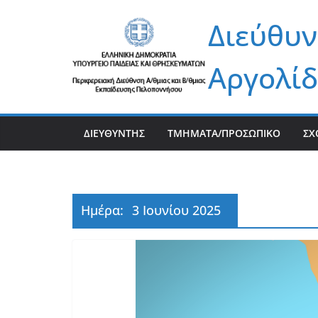
Μετάβαση
Διεύθυν
σε
περιεχόμενο
Αργολίδ
ΔΙΕΥΘΥΝΤΉΣ
ΤΜΉΜΑΤΑ/ΠΡΟΣΩΠΙΚΌ
ΣΧ
Ημέρα:
3 Ιουνίου 2025