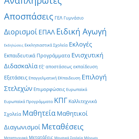
Αναπληρωτές
Αποσπάσεις
ΓΕΛ
Γυμνάσιο
Ειδική Αγωγή
Διορισμοί
ΕΠΑΛ
Εκλογές
Εκκλησιαστικά Σχολεία
Εκδηλώσεις
Ενισχυτική
Εκπαιδευτικά Προγράμματα
Διδασκαλία
Εξ' αποστάσεως εκπαίδευση
Επιλογή
Εξετάσεις
Επαγγελματική ΕΚπαιδευση
Στελεχών
Επιμορφώσεις
Ευρωπαϊκά
ΚΠΓ
Καλλιτεχνικά
Ευρωπαϊκά Προγράμματα
Μαθητεία
Μαθητικοί
Σχολεία
Μεταθέσεις
Διαγωνισμοί
Μετατάξεις
Μεταπτυχιακά
Μουσικά Σχολεία
Μόνιμοι