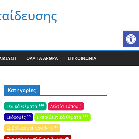
παίδευσης
Αν
ΑΊΔΕΥΣΗ
ΌΛΑ ΤΑ ΆΡΘΡΑ
ΕΠΙΚΟΙΝΩΝΊΑ
Κατηγορίες
140
4
Γενικά Θέματα
Δελτία Τύπου
15
211
Εκδρομές
Εκπαιδευτικά θέματα
33
Εμβολιασμοί Covid-19
46
Επαγγελματική Εκπαίδευση