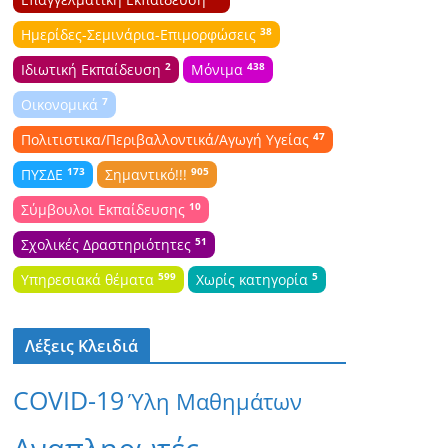
38
Ημερίδες-Σεμινάρια-Επιμορφώσεις
2
438
Ιδιωτική Εκπαίδευση
Μόνιμα
7
Οικονομικά
47
Πολιτιστικα/Περιβαλλοντικά/Αγωγή Υγείας
173
905
ΠΥΣΔΕ
Σημαντικό!!!
10
Σύμβουλοι Εκπαίδευσης
51
Σχολικές Δραστηριότητες
599
5
Υπηρεσιακά θέματα
Χωρίς κατηγορία
Λέξεις Κλειδιά
COVID-19
Ύλη Μαθημάτων