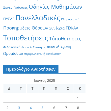
Οδηγίες Μαθημάτων
Ξένες Γλώσσες
Πανελλαδικές
ΠΥΣΔΕ
Πληροφορική
Προκηρύξεις Θέσεων
ΤΕΦΑΑ
Συνέδρια
Τοποθετήσεις
Τόποθετησεις
Φυσική Αγωγή
Φιλολογικά
Φυσικές Επιστήμες
Ωρομίσθιοι
περιβαλλοντική Εκπαίδευση
Ημερολόγιο Αναρτήσεων
Ιούνιος 2025
Δ
Τ
Τ
Π
Π
Σ
Κ
1
2
3
4
5
6
7
8