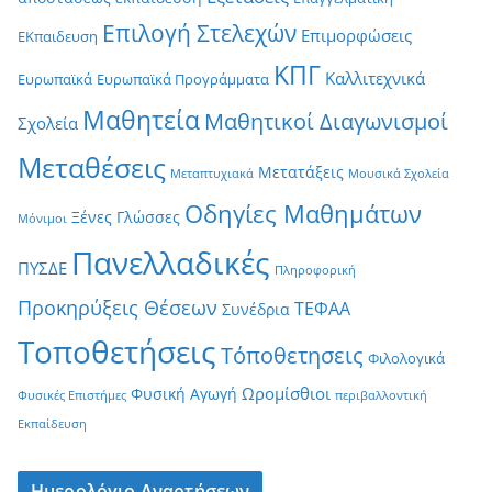
Επιλογή Στελεχών
Επιμορφώσεις
ΕΚπαιδευση
ΚΠΓ
Καλλιτεχνικά
Ευρωπαϊκά
Ευρωπαϊκά Προγράμματα
Μαθητεία
Μαθητικοί Διαγωνισμοί
Σχολεία
Μεταθέσεις
Μετατάξεις
Μεταπτυχιακά
Μουσικά Σχολεία
Οδηγίες Μαθημάτων
Ξένες Γλώσσες
Μόνιμοι
Πανελλαδικές
ΠΥΣΔΕ
Πληροφορική
Προκηρύξεις Θέσεων
ΤΕΦΑΑ
Συνέδρια
Τοποθετήσεις
Τόποθετησεις
Φιλολογικά
Ωρομίσθιοι
Φυσική Αγωγή
Φυσικές Επιστήμες
περιβαλλοντική
Εκπαίδευση
Ημερολόγιο Αναρτήσεων