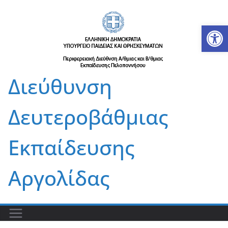
Μετάβαση
σε
Αν
περιεχόμενο
Διεύθυνση
Δευτεροβάθμιας
Εκπαίδευσης
Αργολίδας