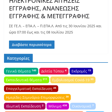
ΗΛΕΚΤΡΟΝΙΚΕΣ ΑΙΤΗΣΕΙΣ
ΕΓΓΡΑΦΗΣ, ΑΝΑΝΕΩΣΗΣ
ΕΓΓΡΑΦΗΣ & ΜΕΤΕΓΓΡΑΦΗΣ
ΣΕ ΓΕ.Λ. – ΕΠΑ.Λ. – Π.ΕΠΑ.Λ. Από τις 30 Ιουνίου 2025 και
ώρα 07:00 έως και τις 08 Ιουλίου 2025
Διαβάστε περισσότερα
Κατηγορίες
140
4
15
Γενικά Θέματα
Δελτία Τύπου
Εκδρομές
211
33
Εκπαιδευτικά θέματα
Εμβολιασμοί Covid-19
46
Επαγγελματική Εκπαίδευση
38
Ημερίδες-Σεμινάρια-Επιμορφώσεις
2
438
7
Ιδιωτική Εκπαίδευση
Μόνιμα
Οικονομικά