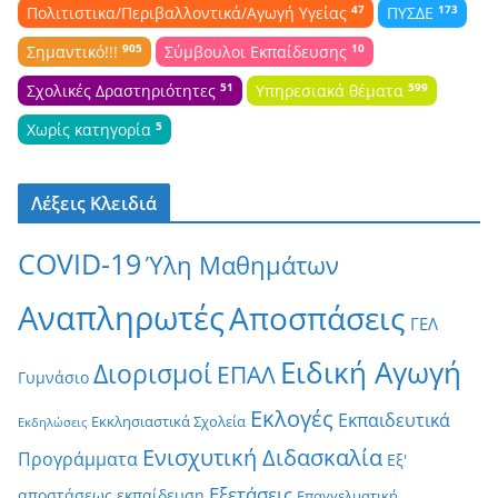
47
173
Πολιτιστικα/Περιβαλλοντικά/Αγωγή Υγείας
ΠΥΣΔΕ
905
10
Σημαντικό!!!
Σύμβουλοι Εκπαίδευσης
51
599
Σχολικές Δραστηριότητες
Υπηρεσιακά θέματα
5
Χωρίς κατηγορία
Λέξεις Κλειδιά
COVID-19
Ύλη Μαθημάτων
Αναπληρωτές
Αποσπάσεις
ΓΕΛ
Ειδική Αγωγή
Διορισμοί
ΕΠΑΛ
Γυμνάσιο
Εκλογές
Εκπαιδευτικά
Εκκλησιαστικά Σχολεία
Εκδηλώσεις
Ενισχυτική Διδασκαλία
Προγράμματα
Εξ'
Εξετάσεις
αποστάσεως εκπαίδευση
Επαγγελματική