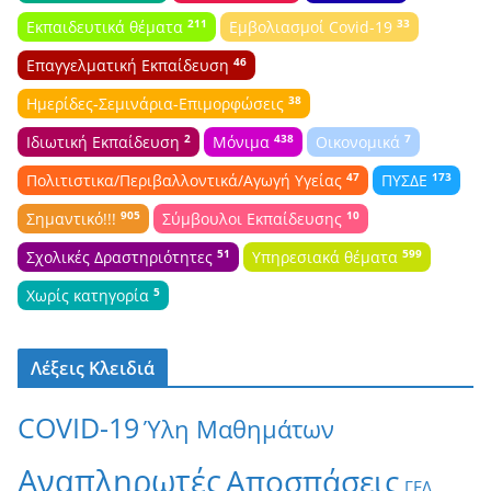
211
33
Εκπαιδευτικά θέματα
Εμβολιασμοί Covid-19
46
Επαγγελματική Εκπαίδευση
38
Ημερίδες-Σεμινάρια-Επιμορφώσεις
2
438
7
Ιδιωτική Εκπαίδευση
Μόνιμα
Οικονομικά
47
173
Πολιτιστικα/Περιβαλλοντικά/Αγωγή Υγείας
ΠΥΣΔΕ
905
10
Σημαντικό!!!
Σύμβουλοι Εκπαίδευσης
51
599
Σχολικές Δραστηριότητες
Υπηρεσιακά θέματα
5
Χωρίς κατηγορία
Λέξεις Κλειδιά
COVID-19
Ύλη Μαθημάτων
Αναπληρωτές
Αποσπάσεις
ΓΕΛ