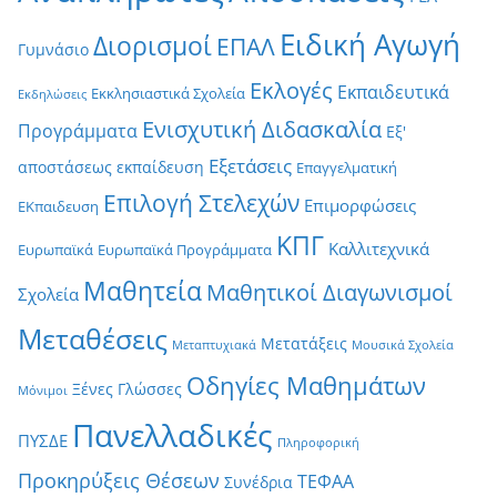
Ειδική Αγωγή
Διορισμοί
ΕΠΑΛ
Γυμνάσιο
Εκλογές
Εκπαιδευτικά
Εκκλησιαστικά Σχολεία
Εκδηλώσεις
Ενισχυτική Διδασκαλία
Προγράμματα
Εξ'
Εξετάσεις
αποστάσεως εκπαίδευση
Επαγγελματική
Επιλογή Στελεχών
Επιμορφώσεις
ΕΚπαιδευση
ΚΠΓ
Καλλιτεχνικά
Ευρωπαϊκά
Ευρωπαϊκά Προγράμματα
Μαθητεία
Μαθητικοί Διαγωνισμοί
Σχολεία
Μεταθέσεις
Μετατάξεις
Μεταπτυχιακά
Μουσικά Σχολεία
Οδηγίες Μαθημάτων
Ξένες Γλώσσες
Μόνιμοι
Πανελλαδικές
ΠΥΣΔΕ
Πληροφορική
Προκηρύξεις Θέσεων
ΤΕΦΑΑ
Συνέδρια