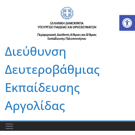
Μετάβαση
σε
Αν
περιεχόμενο
Διεύθυνση
Δευτεροβάθμιας
Εκπαίδευσης
Αργολίδας