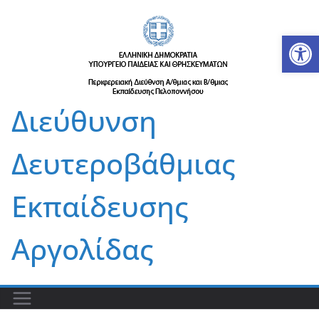
Μετάβαση
σε
Αν
περιεχόμενο
Διεύθυνση
Δευτεροβάθμιας
Εκπαίδευσης
Αργολίδας