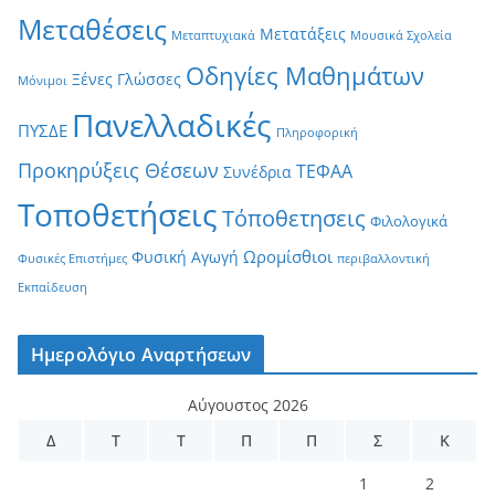
Μεταθέσεις
Μετατάξεις
Μεταπτυχιακά
Μουσικά Σχολεία
Οδηγίες Μαθημάτων
Ξένες Γλώσσες
Μόνιμοι
Πανελλαδικές
ΠΥΣΔΕ
Πληροφορική
Προκηρύξεις Θέσεων
ΤΕΦΑΑ
Συνέδρια
Τοποθετήσεις
Τόποθετησεις
Φιλολογικά
Ωρομίσθιοι
Φυσική Αγωγή
Φυσικές Επιστήμες
περιβαλλοντική
Εκπαίδευση
Ημερολόγιο Αναρτήσεων
Αύγουστος 2026
Δ
Τ
Τ
Π
Π
Σ
Κ
1
2