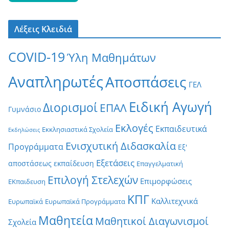
Λέξεις Κλειδιά
COVID-19
Ύλη Μαθημάτων
Αναπληρωτές
Αποσπάσεις
ΓΕΛ
Ειδική Αγωγή
Διορισμοί
ΕΠΑΛ
Γυμνάσιο
Εκλογές
Εκπαιδευτικά
Εκκλησιαστικά Σχολεία
Εκδηλώσεις
Ενισχυτική Διδασκαλία
Προγράμματα
Εξ'
Εξετάσεις
αποστάσεως εκπαίδευση
Επαγγελματική
Επιλογή Στελεχών
Επιμορφώσεις
ΕΚπαιδευση
ΚΠΓ
Καλλιτεχνικά
Ευρωπαϊκά
Ευρωπαϊκά Προγράμματα
Μαθητεία
Μαθητικοί Διαγωνισμοί
Σχολεία