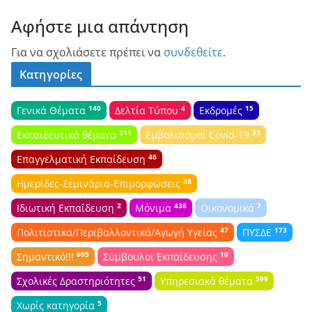
Αφήστε μια απάντηση
Για να σχολιάσετε πρέπει να
συνδεθείτε
.
Κατηγορίες
140
4
15
Γενικά Θέματα
Δελτία Τύπου
Εκδρομές
211
33
Εκπαιδευτικά θέματα
Εμβολιασμοί Covid-19
46
Επαγγελματική Εκπαίδευση
38
Ημερίδες-Σεμινάρια-Επιμορφώσεις
2
438
7
Ιδιωτική Εκπαίδευση
Μόνιμα
Οικονομικά
47
173
Πολιτιστικα/Περιβαλλοντικά/Αγωγή Υγείας
ΠΥΣΔΕ
905
10
Σημαντικό!!!
Σύμβουλοι Εκπαίδευσης
51
599
Σχολικές Δραστηριότητες
Υπηρεσιακά θέματα
5
Χωρίς κατηγορία