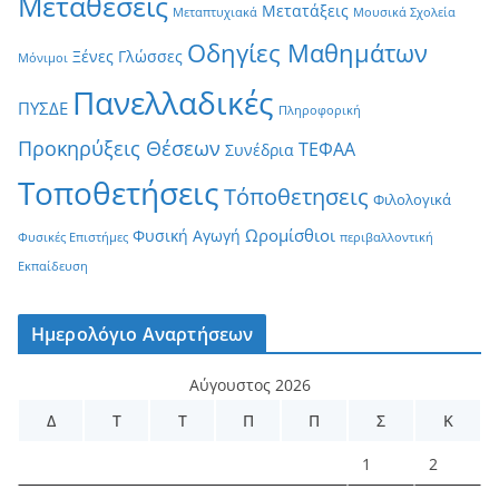
Μεταθέσεις
Μετατάξεις
Μεταπτυχιακά
Μουσικά Σχολεία
Οδηγίες Μαθημάτων
Ξένες Γλώσσες
Μόνιμοι
Πανελλαδικές
ΠΥΣΔΕ
Πληροφορική
Προκηρύξεις Θέσεων
ΤΕΦΑΑ
Συνέδρια
Τοποθετήσεις
Τόποθετησεις
Φιλολογικά
Ωρομίσθιοι
Φυσική Αγωγή
Φυσικές Επιστήμες
περιβαλλοντική
Εκπαίδευση
Ημερολόγιο Αναρτήσεων
Αύγουστος 2026
Δ
Τ
Τ
Π
Π
Σ
Κ
1
2