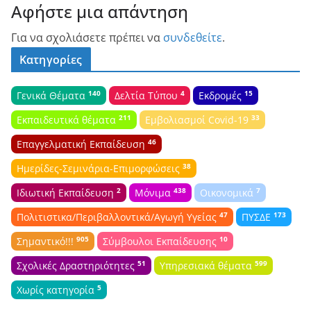
Αφήστε μια απάντηση
Για να σχολιάσετε πρέπει να
συνδεθείτε
.
Κατηγορίες
140
4
15
Γενικά Θέματα
Δελτία Τύπου
Εκδρομές
211
33
Εκπαιδευτικά θέματα
Εμβολιασμοί Covid-19
46
Επαγγελματική Εκπαίδευση
38
Ημερίδες-Σεμινάρια-Επιμορφώσεις
2
438
7
Ιδιωτική Εκπαίδευση
Μόνιμα
Οικονομικά
47
173
Πολιτιστικα/Περιβαλλοντικά/Αγωγή Υγείας
ΠΥΣΔΕ
905
10
Σημαντικό!!!
Σύμβουλοι Εκπαίδευσης
51
599
Σχολικές Δραστηριότητες
Υπηρεσιακά θέματα
5
Χωρίς κατηγορία