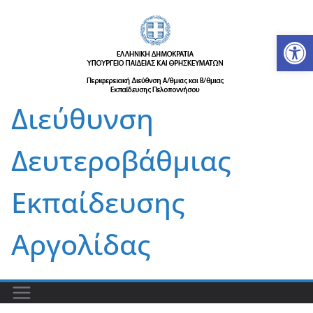
Μετάβαση
σε
Αν
περιεχόμενο
Διεύθυνση
Δευτεροβάθμιας
Εκπαίδευσης
Αργολίδας