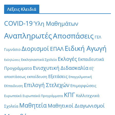
Λέξεις Κλειδιά
COVID-19
Ύλη Μαθημάτων
Αναπληρωτές
Αποσπάσεις
ΓΕΛ
Ειδική Αγωγή
Διορισμοί
ΕΠΑΛ
Γυμνάσιο
Εκλογές
Εκπαιδευτικά
Εκκλησιαστικά Σχολεία
Εκδηλώσεις
Ενισχυτική Διδασκαλία
Προγράμματα
Εξ'
Εξετάσεις
αποστάσεως εκπαίδευση
Επαγγελματική
Επιλογή Στελεχών
Επιμορφώσεις
ΕΚπαιδευση
ΚΠΓ
Καλλιτεχνικά
Ευρωπαϊκά
Ευρωπαϊκά Προγράμματα
Μαθητεία
Μαθητικοί Διαγωνισμοί
Σχολεία