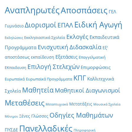
Αναπληρωτές
Αποσπάσεις
ΓΕΛ
Ειδική Αγωγή
Διορισμοί
ΕΠΑΛ
Γυμνάσιο
Εκλογές
Εκπαιδευτικά
Εκκλησιαστικά Σχολεία
Εκδηλώσεις
Ενισχυτική Διδασκαλία
Προγράμματα
Εξ'
Εξετάσεις
αποστάσεως εκπαίδευση
Επαγγελματική
Επιλογή Στελεχών
Επιμορφώσεις
ΕΚπαιδευση
ΚΠΓ
Καλλιτεχνικά
Ευρωπαϊκά
Ευρωπαϊκά Προγράμματα
Μαθητεία
Μαθητικοί Διαγωνισμοί
Σχολεία
Μεταθέσεις
Μετατάξεις
Μεταπτυχιακά
Μουσικά Σχολεία
Οδηγίες Μαθημάτων
Ξένες Γλώσσες
Μόνιμοι
Πανελλαδικές
ΠΥΣΔΕ
Πληροφορική