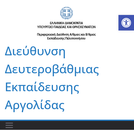
Μετάβαση
σε
Αν
περιεχόμενο
Διεύθυνση
Δευτεροβάθμιας
Εκπαίδευσης
Αργολίδας