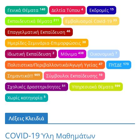
140
4
15
Γενικά Θέματα
Δελτία Τύπου
Εκδρομές
211
33
Εκπαιδευτικά θέματα
Εμβολιασμοί Covid-19
46
Επαγγελματική Εκπαίδευση
38
Ημερίδες-Σεμινάρια-Επιμορφώσεις
2
438
7
Ιδιωτική Εκπαίδευση
Μόνιμα
Οικονομικά
47
173
Πολιτιστικα/Περιβαλλοντικά/Αγωγή Υγείας
ΠΥΣΔΕ
905
10
Σημαντικό!!!
Σύμβουλοι Εκπαίδευσης
51
599
Σχολικές Δραστηριότητες
Υπηρεσιακά θέματα
5
Χωρίς κατηγορία
Λέξεις Κλειδιά
COVID-19
Ύλη Μαθημάτων