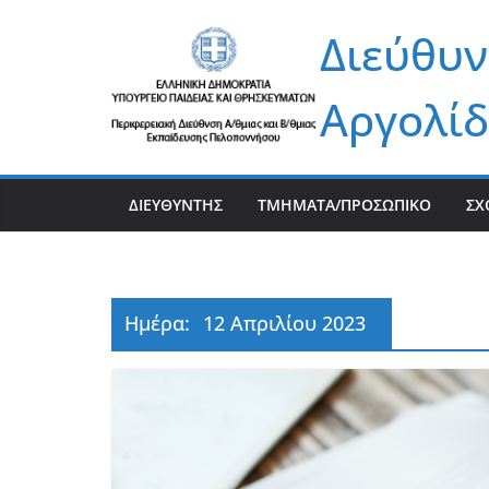
Μετάβαση
Διεύθυν
σε
περιεχόμενο
Αργολίδ
ΔΙΕΥΘΥΝΤΉΣ
ΤΜΉΜΑΤΑ/ΠΡΟΣΩΠΙΚΌ
ΣΧ
Ημέρα:
12 Απριλίου 2023