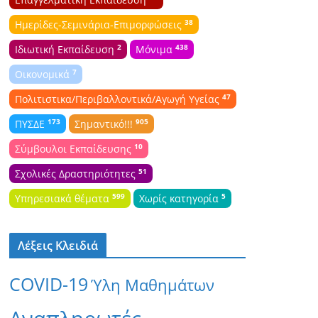
38
Ημερίδες-Σεμινάρια-Επιμορφώσεις
2
438
Ιδιωτική Εκπαίδευση
Μόνιμα
7
Οικονομικά
47
Πολιτιστικα/Περιβαλλοντικά/Αγωγή Υγείας
173
905
ΠΥΣΔΕ
Σημαντικό!!!
10
Σύμβουλοι Εκπαίδευσης
51
Σχολικές Δραστηριότητες
599
5
Υπηρεσιακά θέματα
Χωρίς κατηγορία
Λέξεις Κλειδιά
COVID-19
Ύλη Μαθημάτων