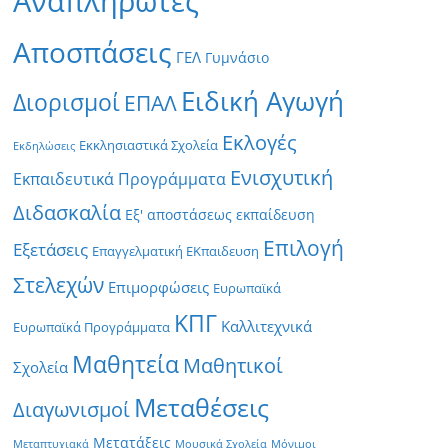
Αναπληρωτές
Αποσπάσεις
ΓΕΛ
Γυμνάσιο
Ειδική Αγωγή
Διορισμοί
ΕΠΑΛ
Εκλογές
Εκκλησιαστικά Σχολεία
Εκδηλώσεις
Ενισχυτική
Εκπαιδευτικά Προγράμματα
Διδασκαλία
Εξ' αποστάσεως εκπαίδευση
Επιλογή
Εξετάσεις
Επαγγελματική ΕΚπαιδευση
Στελεχών
Επιμορφώσεις
Ευρωπαϊκά
ΚΠΓ
Καλλιτεχνικά
Ευρωπαϊκά Προγράμματα
Μαθητεία
Μαθητικοί
Σχολεία
Μεταθέσεις
Διαγωνισμοί
Μετατάξεις
Μεταπτυχιακά
Μουσικά Σχολεία
Μόνιμοι