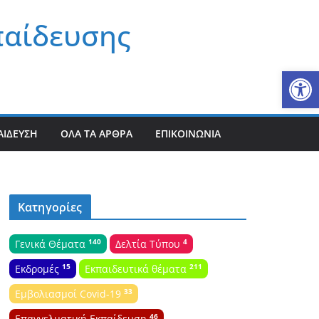
παίδευσης
Αν
ΑΊΔΕΥΣΗ
ΌΛΑ ΤΑ ΆΡΘΡΑ
ΕΠΙΚΟΙΝΩΝΊΑ
Κατηγορίες
140
4
Γενικά Θέματα
Δελτία Τύπου
15
211
Εκδρομές
Εκπαιδευτικά θέματα
33
Εμβολιασμοί Covid-19
46
Επαγγελματική Εκπαίδευση