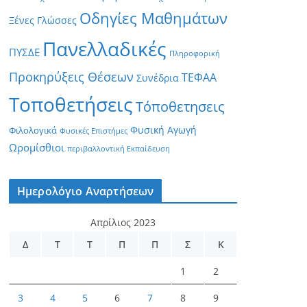
Οδηγίες Μαθημάτων
Ξένες Γλώσσες
Πανελλαδικές
ΠΥΣΔΕ
Πληροφορική
Προκηρύξεις Θέσεων
ΤΕΦΑΑ
Συνέδρια
Τοποθετήσεις
Τόποθετησεις
Φυσική Αγωγή
Φιλολογικά
Φυσικές Επιστήμες
Ωρομίσθιοι
περιβαλλοντική Εκπαίδευση
Ημερολόγιο Αναρτήσεων
Απρίλιος 2023
Δ
Τ
Τ
Π
Π
Σ
Κ
1
2
3
4
5
6
7
8
9