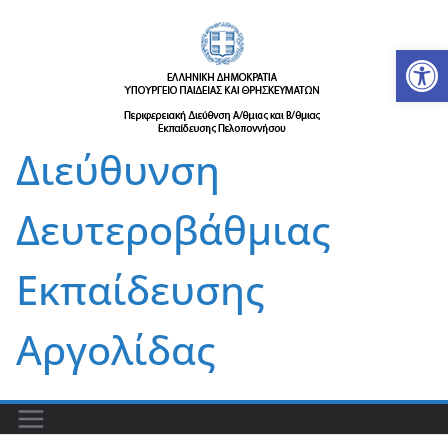
Μετάβαση
σε
Αν
περιεχόμενο
Διεύθυνση
Δευτεροβάθμιας
Εκπαίδευσης
Αργολίδας