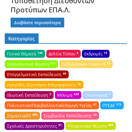
Τοποθέτηση Διευθυντών
Προτύπων ΕΠΑ.Λ.
Διαβάστε περισσότερα
Κατηγορίες
140
4
15
Γενικά Θέματα
Δελτία Τύπου
Εκδρομές
211
33
Εκπαιδευτικά θέματα
Εμβολιασμοί Covid-19
46
Επαγγελματική Εκπαίδευση
38
Ημερίδες-Σεμινάρια-Επιμορφώσεις
2
438
7
Ιδιωτική Εκπαίδευση
Μόνιμα
Οικονομικά
47
173
Πολιτιστικα/Περιβαλλοντικά/Αγωγή Υγείας
ΠΥΣΔΕ
905
10
Σημαντικό!!!
Σύμβουλοι Εκπαίδευσης
51
599
Σχολικές Δραστηριότητες
Υπηρεσιακά θέματα