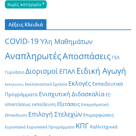
5
Χωρίς κατηγορία
Λέξεις Κλειδιά
COVID-19
Ύλη Μαθημάτων
Αναπληρωτές
Αποσπάσεις
ΓΕΛ
Ειδική Αγωγή
Διορισμοί
ΕΠΑΛ
Γυμνάσιο
Εκλογές
Εκπαιδευτικά
Εκκλησιαστικά Σχολεία
Εκδηλώσεις
Ενισχυτική Διδασκαλία
Προγράμματα
Εξ'
Εξετάσεις
αποστάσεως εκπαίδευση
Επαγγελματική
Επιλογή Στελεχών
Επιμορφώσεις
ΕΚπαιδευση
ΚΠΓ
Καλλιτεχνικά
Ευρωπαϊκά
Ευρωπαϊκά Προγράμματα