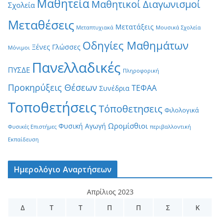
Μαθητεία
Μαθητικοί Διαγωνισμοί
Σχολεία
Μεταθέσεις
Μετατάξεις
Μεταπτυχιακά
Μουσικά Σχολεία
Οδηγίες Μαθημάτων
Ξένες Γλώσσες
Μόνιμοι
Πανελλαδικές
ΠΥΣΔΕ
Πληροφορική
Προκηρύξεις Θέσεων
ΤΕΦΑΑ
Συνέδρια
Τοποθετήσεις
Τόποθετησεις
Φιλολογικά
Ωρομίσθιοι
Φυσική Αγωγή
Φυσικές Επιστήμες
περιβαλλοντική
Εκπαίδευση
Ημερολόγιο Αναρτήσεων
Απρίλιος 2023
Δ
Τ
Τ
Π
Π
Σ
Κ