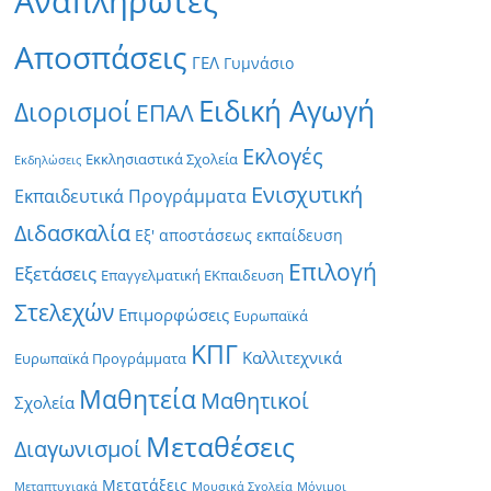
Αναπληρωτές
Αποσπάσεις
ΓΕΛ
Γυμνάσιο
Ειδική Αγωγή
Διορισμοί
ΕΠΑΛ
Εκλογές
Εκκλησιαστικά Σχολεία
Εκδηλώσεις
Ενισχυτική
Εκπαιδευτικά Προγράμματα
Διδασκαλία
Εξ' αποστάσεως εκπαίδευση
Επιλογή
Εξετάσεις
Επαγγελματική ΕΚπαιδευση
Στελεχών
Επιμορφώσεις
Ευρωπαϊκά
ΚΠΓ
Καλλιτεχνικά
Ευρωπαϊκά Προγράμματα
Μαθητεία
Μαθητικοί
Σχολεία
Μεταθέσεις
Διαγωνισμοί
Μετατάξεις
Μεταπτυχιακά
Μουσικά Σχολεία
Μόνιμοι