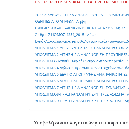
ΕΝΗΜΕΡΩΣΗ: ΔΕΝ ΑΠΑΙΤΕΙΤΑΙ ΠΡΟΣΚΟΜΙΣΗ ΠΙΣ
2023-ΔΙΚΑΙΟΛΟΓΗΤΙΚΑ-ΑΝΑΠΛΗΡΩΤΩΝ-ΩΡΟΜΙΣΘΙΩΝ-Ε
ΟΔΗΓΙΕΣ-ΑΠΟ-ΥΠΑΙΘΑ
Λήψη
67ΝΓ4653ΠΣ-9ΗΤ-ΔΙΕΥΚΡΙΝΙΣΤΙΚΗ-13-10-2016
Λήψη
Άρθρο-7-ΝΟΜΟΣ-4354_2015
Λήψη
Εγκύκλιος-σχετ.-με-τη-μισθολογικη-κατάτ.-των-εκπαιδ.
ΥΠΟΔΕΙΓΜΑ-1-ΥΠΕΥΘΥΝΗ-ΔΗΛΩΣΗ-ΑΝΑΠΛΗΡΩΤΩΝ-20
ΥΠΟΔΕΙΓΜΑ-2-ΑΙΤΗΣΗ-ΓΙΑ-ΑΝΑΓΝΩΡΙΣΗ-ΠΡΟΫΠΗΡΕΣΙ
ΥΠΟΔΕΙΓΜΑ-3-Υπεύθυνη-Δήλωση-για-προϋπηρεσία
Λ
ΥΠΟΔΕΙΓΜΑ-4-Δήλωση-προσωπικών-στοιχείων-αναπλ
ΥΠΟΔΕΙΓΜΑ-5-ΔΕΛΤΙΟ-ΑΠΟΓΡΑΦΗΣ-ΑΝΑΠΛΗΡΩΤΗ-ΕΣ
ΥΠΟΔΕΙΓΜΑ-6-ΔΕΛΤΙΟ-ΑΠΟΓΡΑΦΗΣ-ΑΠΑΠΛΗΡΩΤΗ-ΠΔΕ-
ΥΠΟΔΕΙΓΜΑ-7-ΑΙΤΗΣΗ-ΓΙΑ-ΑΝΑΓΝΩΡΙΣΗ-ΣΥΝΑΦΕΙΑΣ
ΥΠΟΔΕΙΓΜΑ-8-ΠΡΑΞΗ-ΑΝΑΛΗΨΗΣ-ΥΠΗΡΕΣΙΑΣ-ΕΣΠΑ
ΥΠΟΔΕΙΓΜΑ-9-ΠΡΑΞΗ-ΑΝΑΛΗΨΗΣ-ΥΠΗΡΕΣΙΑΣ-ΠΔΕ
Λ
Υποβολή δικαιολογητικών για προφορική