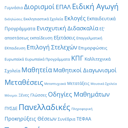
Ειδική Αγωγή
Διορισμοί
ΕΠΑΛ
Γυμνάσιο
Εκλογές
Εκπαιδευτικά
Εκκλησιαστικά Σχολεία
Εκδηλώσεις
Ενισχυτική Διδασκαλία
Προγράμματα
Εξ'
Εξετάσεις
αποστάσεως εκπαίδευση
Επαγγελματική
Επιλογή Στελεχών
Επιμορφώσεις
ΕΚπαιδευση
ΚΠΓ
Καλλιτεχνικά
Ευρωπαϊκά
Ευρωπαϊκά Προγράμματα
Μαθητεία
Μαθητικοί Διαγωνισμοί
Σχολεία
Μεταθέσεις
Μετατάξεις
Μεταπτυχιακά
Μουσικά Σχολεία
Οδηγίες Μαθημάτων
Ξένες Γλώσσες
Μόνιμοι
Πανελλαδικές
ΠΥΣΔΕ
Πληροφορική
Προκηρύξεις Θέσεων
ΤΕΦΑΑ
Συνέδρια