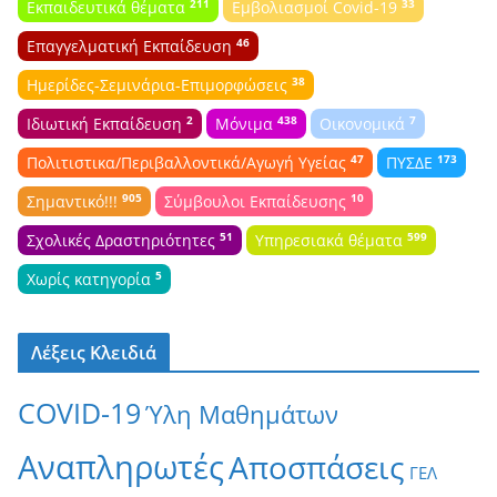
211
33
Εκπαιδευτικά θέματα
Εμβολιασμοί Covid-19
46
Επαγγελματική Εκπαίδευση
38
Ημερίδες-Σεμινάρια-Επιμορφώσεις
2
438
7
Ιδιωτική Εκπαίδευση
Μόνιμα
Οικονομικά
47
173
Πολιτιστικα/Περιβαλλοντικά/Αγωγή Υγείας
ΠΥΣΔΕ
905
10
Σημαντικό!!!
Σύμβουλοι Εκπαίδευσης
51
599
Σχολικές Δραστηριότητες
Υπηρεσιακά θέματα
5
Χωρίς κατηγορία
Λέξεις Κλειδιά
COVID-19
Ύλη Μαθημάτων
Αναπληρωτές
Αποσπάσεις
ΓΕΛ