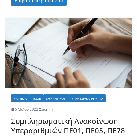
Διαβάστε περισσότερα
ΜΌΝΙΜΑ
ΠΥΣΔΕ
ΣΗΜΑΝΤΙΚΌ!!!
ΥΠΗΡΕΣΙΑΚΆ ΘΈΜΑΤΑ
6 Μαΐου 2022
admin
Συμπληρωματική Ανακοίνωση
Υπεραριθμιών ΠΕ01, ΠΕ05, ΠΕ78