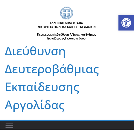
Μετάβαση
σε
Αν
περιεχόμενο
Διεύθυνση
Δευτεροβάθμιας
Εκπαίδευσης
Αργολίδας